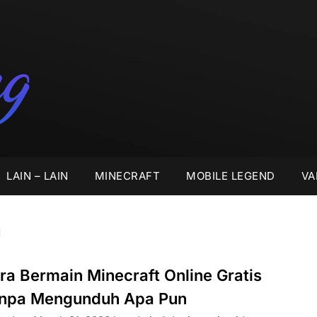
LAIN – LAIN
MINECRAFT
MOBILE LEGEND
VA
n
ra Bermain Minecraft Online Gratis
npa Mengunduh Apa Pun