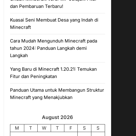
dan Pembaruan Terbaru!
Kuasai Seni Membuat Desa yang Indah di
Minecraft
Cara Mudah Mengunduh Minecraft pada
tahun 2024: Panduan Langkah demi
Langkah
Yang Baru di Minecraft 1.20.21: Temukan
Fitur dan Peningkatan
Panduan Utama untuk Membangun Struktur
Minecraft yang Menakjubkan
August 2026
M
T
W
T
F
S
S