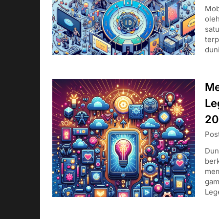
Mob
ole
satu
terp
duni
Me
Le
20
Pos
Dun
ber
memi
game
Leg