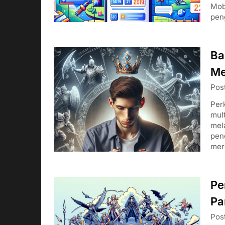
Mob
pen
Ba
Me
Pos
Per
mult
mel
pen
mere
Pe
Pa
Pos