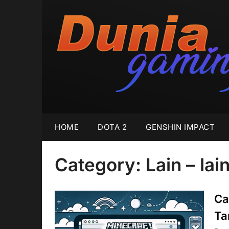
Skip
to
content
HOME
DOTA 2
GENSHIN IMPACT
Category:
Lain – lai
Ca
Ta