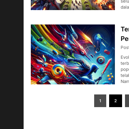
sel
dal
Te
Pe
Pos
Evo
ter
pop
tela
Nam
Posts
1
2
pagination