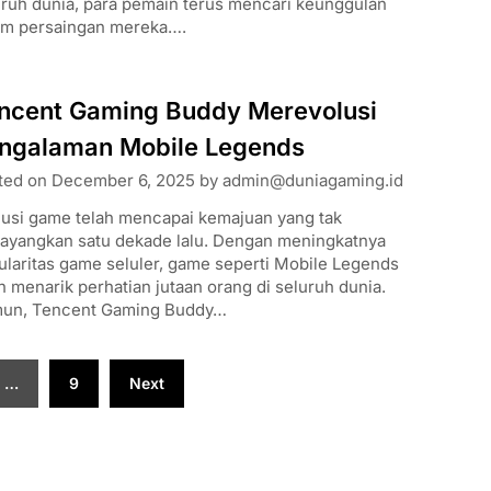
uruh dunia, para pemain terus mencari keunggulan
am persaingan mereka….
ncent Gaming Buddy Merevolusi
ngalaman Mobile Legends
ted on
December 6, 2025
by
admin@duniagaming.id
lusi game telah mencapai kemajuan yang tak
bayangkan satu dekade lalu. Dengan meningkatnya
ularitas game seluler, game seperti Mobile Legends
h menarik perhatian jutaan orang di seluruh dunia.
un, Tencent Gaming Buddy…
…
9
Next