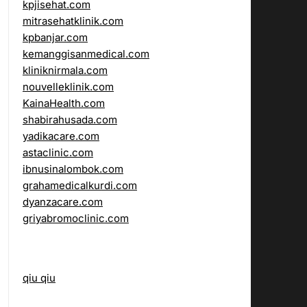
kpjisehat.com
mitrasehatklinik.com
kpbanjar.com
kemanggisanmedical.com
kliniknirmala.com
nouvelleklinik.com
KainaHealth.com
shabirahusada.com
yadikacare.com
astaclinic.com
ibnusinalombok.com
grahamedicalkurdi.com
dyanzacare.com
griyabromoclinic.com
qiu qiu