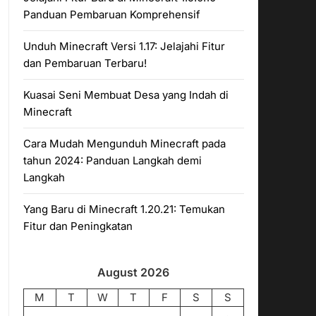
Panduan Pembaruan Komprehensif
Unduh Minecraft Versi 1.17: Jelajahi Fitur
dan Pembaruan Terbaru!
Kuasai Seni Membuat Desa yang Indah di
Minecraft
Cara Mudah Mengunduh Minecraft pada
tahun 2024: Panduan Langkah demi
Langkah
Yang Baru di Minecraft 1.20.21: Temukan
Fitur dan Peningkatan
August 2026
M
T
W
T
F
S
S