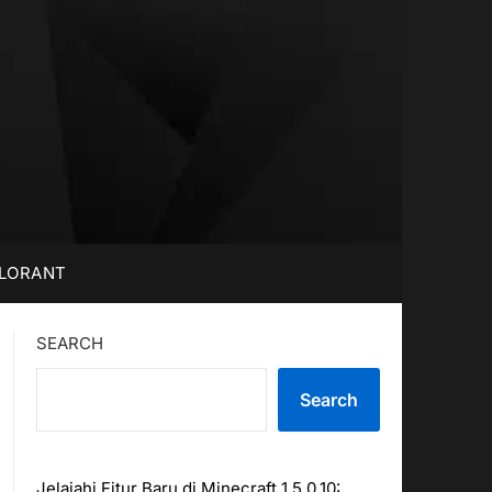
LORANT
SEARCH
Search
Jelajahi Fitur Baru di Minecraft 1.5.0.10: