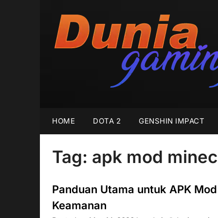
Skip
to
content
HOME
DOTA 2
GENSHIN IMPACT
Tag:
apk mod minec
Panduan Utama untuk APK Mod M
Keamanan