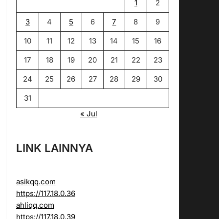
1
2
3
4
5
6
7
8
9
10
11
12
13
14
15
16
17
18
19
20
21
22
23
24
25
26
27
28
29
30
31
« Jul
LINK LAINNYA
asikqq.com
https://117.18.0.36
ahliqq.com
https://117.18.0.39