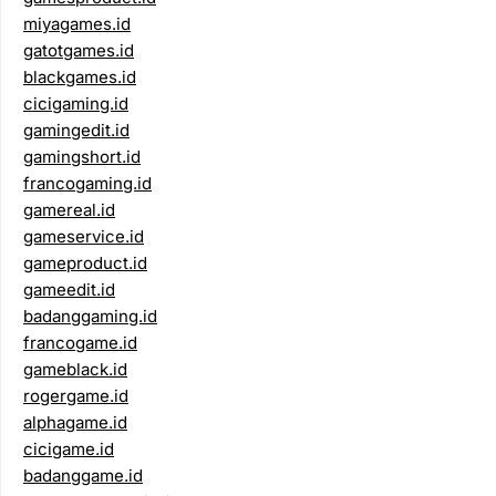
miyagames.id
gatotgames.id
blackgames.id
cicigaming.id
gamingedit.id
gamingshort.id
francogaming.id
gamereal.id
gameservice.id
gameproduct.id
gameedit.id
badanggaming.id
francogame.id
gameblack.id
rogergame.id
alphagame.id
cicigame.id
badanggame.id