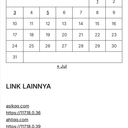
1
2
3
4
5
6
7
8
9
10
11
12
13
14
15
16
17
18
19
20
21
22
23
24
25
26
27
28
29
30
31
« Jul
LINK LAINNYA
asikqq.com
https://117.18.0.36
ahliqq.com
https://117.18.0.39