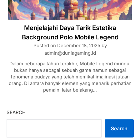
Menjelajahi Daya Tarik Estetika
Background Polo Mobile Legend
Posted on
December 18, 2025
by
admin@duniagaming.id
Dalam beberapa tahun terakhir, Mobile Legend muncul
bukan hanya sebagai sebuah game namun sebagai
fenomena budaya yang telah memikat imajinasi jutaan
orang. Di antara banyak elemen yang menarik perhatian
pemain, latar belakang…
SEARCH
Search