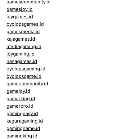
gamescommunity.id
gamesjoy.id
joygames.id
cyclopsgames.id
gamesmedia.id
kajagames.id
mediagaming.id
joygaming.id
nanagames.id
cyclopsgaming.id
cyclopsgame.id
gamecommunity.id
gamejoy.id
gamerking.id
gamerpro.id
gamingeasy.id
kaguragaming.id
gamingname.id
gamingking.id