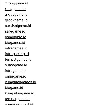
zilonggame.id
rubygame.id
argusgame.id
grockgame.id
survivalgame.id
safegame.id
gamingbio.id
biogames.id
intragames.id
introgaming.id
tempatgames.id
suaragame.id
intragame.id
omnigame.id
kumpulangames.id
biogame.id
kumpulangame.id
tempatgame.id
gamesproduct.id