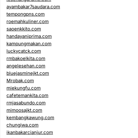
ayambakar7saudara.com
tempongpns.com
roemahkuliner.com
saoenkkito.com
handayaniprima.com
kampungmakan.com
luckycatck.com
rmbakoelkita.com
angelesehan.com
bluejasminejkt.com
Mrobak.com
miekungfu.com
cafetemankita.com
rmjasabundo.com
mimoosajkt.com
kembangkawung.com
chungiwa.com
ikanbakarcianjur.com