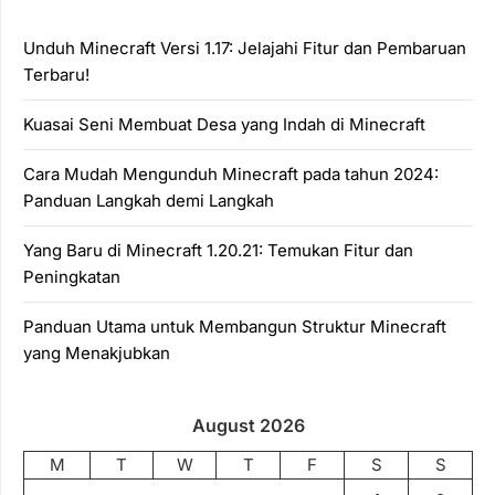
Unduh Minecraft Versi 1.17: Jelajahi Fitur dan Pembaruan
Terbaru!
Kuasai Seni Membuat Desa yang Indah di Minecraft
Cara Mudah Mengunduh Minecraft pada tahun 2024:
Panduan Langkah demi Langkah
Yang Baru di Minecraft 1.20.21: Temukan Fitur dan
Peningkatan
Panduan Utama untuk Membangun Struktur Minecraft
yang Menakjubkan
August 2026
M
T
W
T
F
S
S