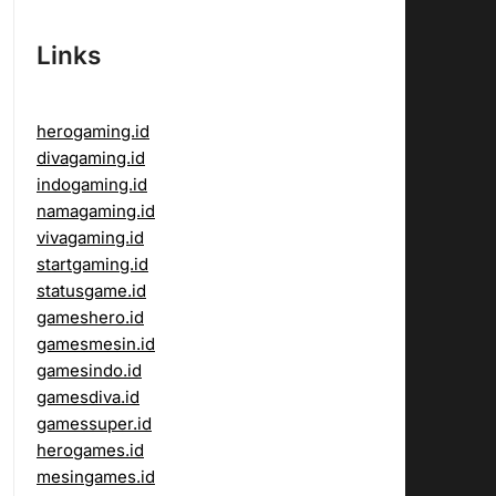
Links
herogaming.id
divagaming.id
indogaming.id
namagaming.id
vivagaming.id
startgaming.id
statusgame.id
gameshero.id
gamesmesin.id
gamesindo.id
gamesdiva.id
gamessuper.id
herogames.id
mesingames.id