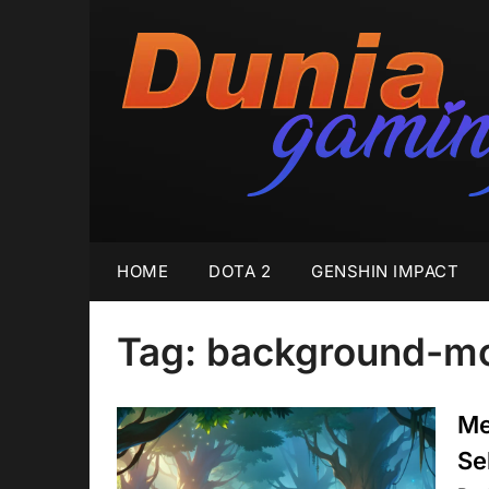
Skip
to
content
HOME
DOTA 2
GENSHIN IMPACT
Tag:
background-mo
Me
Se