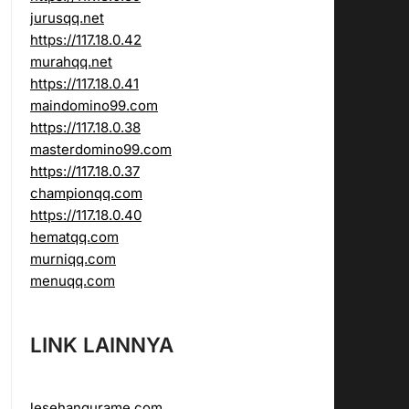
jurusqq.net
https://117.18.0.42
murahqq.net
https://117.18.0.41
maindomino99.com
https://117.18.0.38
masterdomino99.com
https://117.18.0.37
championqq.com
https://117.18.0.40
hematqq.com
murniqq.com
menuqq.com
LINK LAINNYA
lesehangurame.com