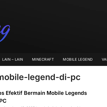
LAIN – LAIN
MINECRAFT
MOBILE LEGEND
VA
mobile-legend-di-pc
ps Efektif Bermain Mobile Legends
 PC