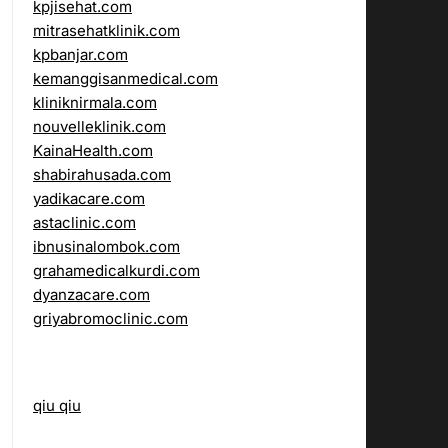
kpjisehat.com
mitrasehatklinik.com
kpbanjar.com
kemanggisanmedical.com
kliniknirmala.com
nouvelleklinik.com
KainaHealth.com
shabirahusada.com
yadikacare.com
astaclinic.com
ibnusinalombok.com
grahamedicalkurdi.com
dyanzacare.com
griyabromoclinic.com
qiu qiu