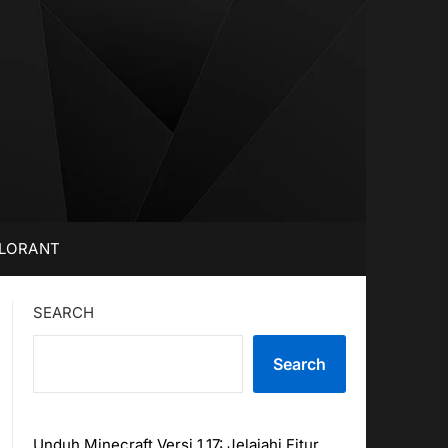
LORANT
SEARCH
Search
Unduh Minecraft Versi 1.17: Jelajahi Fitur