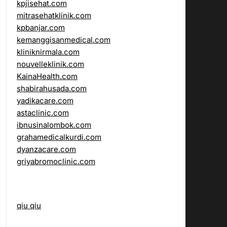
kpjisehat.com
mitrasehatklinik.com
kpbanjar.com
kemanggisanmedical.com
kliniknirmala.com
nouvelleklinik.com
KainaHealth.com
shabirahusada.com
yadikacare.com
astaclinic.com
ibnusinalombok.com
grahamedicalkurdi.com
dyanzacare.com
griyabromoclinic.com
qiu qiu