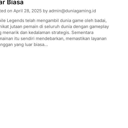
ar Biasa
ted on
April 28, 2025
by
admin@duniagaming.id
ile Legends telah mengambil dunia game oleh badai,
ikat jutaan pemain di seluruh dunia dengan gameplay
g menarik dan kedalaman strategis. Sementara
mainan itu sendiri mendebarkan, memastikan layanan
anggan yang luar biasa…