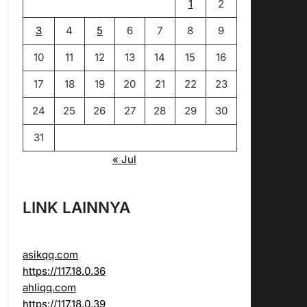
1
2
3
4
5
6
7
8
9
10
11
12
13
14
15
16
17
18
19
20
21
22
23
24
25
26
27
28
29
30
31
« Jul
LINK LAINNYA
asikqq.com
https://117.18.0.36
ahliqq.com
https://117.18.0.39