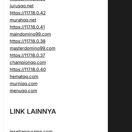
jurusqq.net
https://117.18.0.42
murahqq.net
https://117.18.0.41
maindomino99.com
https://117.18.0.38
masterdomino99.com
https://117.18.0.37
championqq.com
https://117.18.0.40
hematqq.com
murniqq.com
menuqq.com
LINK LAINNYA
lesehangurame.com