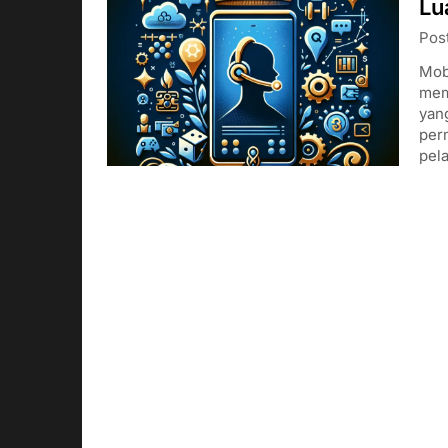
Lu
Pos
Mob
mem
yan
per
pel