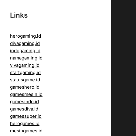
Links
herogaming.id
divagaming.id
indogaming.id
namagaming.id
vivagaming.id
startgaming.id
statusgame.id
gameshero.id
gamesmesin.id
gamesindo.id
gamesdiva.id
gamessuper.id
herogames.id
mesingames.id