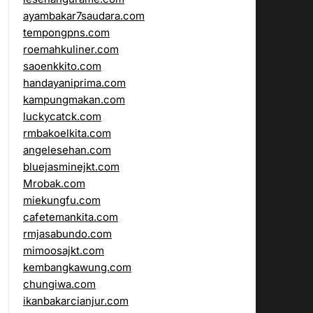
ayambakar7saudara.com
tempongpns.com
roemahkuliner.com
saoenkkito.com
handayaniprima.com
kampungmakan.com
luckycatck.com
rmbakoelkita.com
angelesehan.com
bluejasminejkt.com
Mrobak.com
miekungfu.com
cafetemankita.com
rmjasabundo.com
mimoosajkt.com
kembangkawung.com
chungiwa.com
ikanbakarcianjur.com