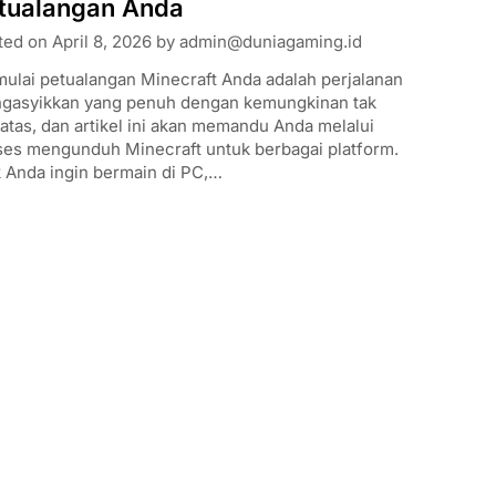
tualangan Anda
ted on
April 8, 2026
by
admin@duniagaming.id
ulai petualangan Minecraft Anda adalah perjalanan
gasyikkan yang penuh dengan kemungkinan tak
atas, dan artikel ini akan memandu Anda melalui
ses mengunduh Minecraft untuk berbagai platform.
k Anda ingin bermain di PC,…