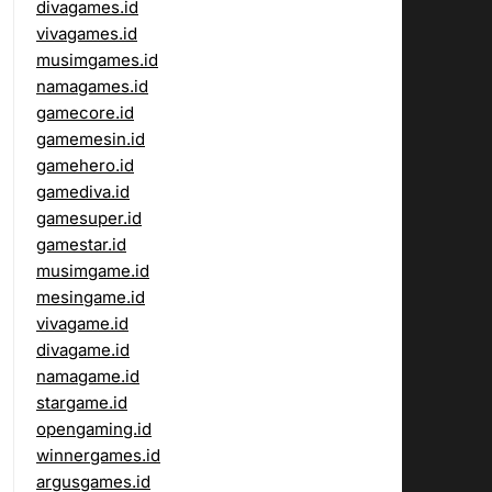
divagames.id
vivagames.id
musimgames.id
namagames.id
gamecore.id
gamemesin.id
gamehero.id
gamediva.id
gamesuper.id
gamestar.id
musimgame.id
mesingame.id
vivagame.id
divagame.id
namagame.id
stargame.id
opengaming.id
winnergames.id
argusgames.id