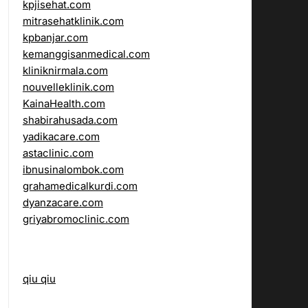
kpjisehat.com
mitrasehatklinik.com
kpbanjar.com
kemanggisanmedical.com
kliniknirmala.com
nouvelleklinik.com
KainaHealth.com
shabirahusada.com
yadikacare.com
astaclinic.com
ibnusinalombok.com
grahamedicalkurdi.com
dyanzacare.com
griyabromoclinic.com
qiu qiu