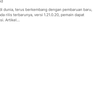
id
 di dunia, terus berkembang dengan pembaruan baru,
 rilis terbarunya, versi 1.21.0.20, pemain dapat
si. Artikel…