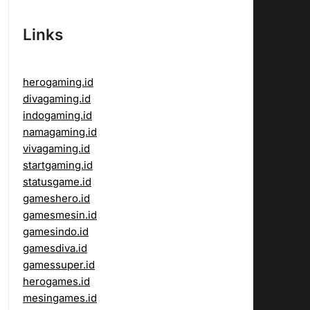
Links
herogaming.id
divagaming.id
indogaming.id
namagaming.id
vivagaming.id
startgaming.id
statusgame.id
gameshero.id
gamesmesin.id
gamesindo.id
gamesdiva.id
gamessuper.id
herogames.id
mesingames.id