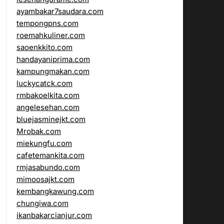
ayambakar7saudara.com
tempongpns.com
roemahkuliner.com
saoenkkito.com
handayaniprima.com
kampungmakan.com
luckycatck.com
rmbakoelkita.com
angelesehan.com
bluejasminejkt.com
Mrobak.com
miekungfu.com
cafetemankita.com
rmjasabundo.com
mimoosajkt.com
kembangkawung.com
chungiwa.com
ikanbakarcianjur.com