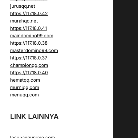
jurusqq.net
https://117.18.0.42
murahqq.net
https://117.18.0.41
maindomino99.com
https://117.18.0.38
masterdomino99.com
https://117.18.0.37
championqq.com
https://117.18.0.40
hematqq.com
murniqq.com
menuqq.com
LINK LAINNYA
lesehangurame.com