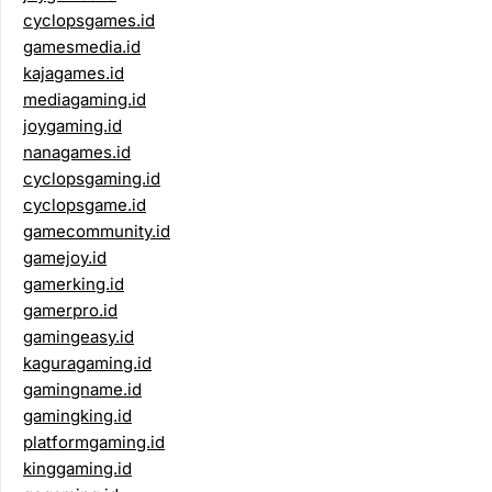
cyclopsgames.id
gamesmedia.id
kajagames.id
mediagaming.id
joygaming.id
nanagames.id
cyclopsgaming.id
cyclopsgame.id
gamecommunity.id
gamejoy.id
gamerking.id
gamerpro.id
gamingeasy.id
kaguragaming.id
gamingname.id
gamingking.id
platformgaming.id
kinggaming.id