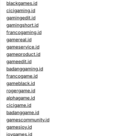
blackgames.id
cicigaming.id
gamingedit.id
gamingshort.id
francogaming.id
gamereal.id
gameservice.id
gameproduct.id
gameedit.id
badanggaming.id
francogame.id
gameblack.id
rogergame.id
alphagame.id
cicigame.id
badanggame.id
gamescommunity.id
gamesjoy.id
joygames.id