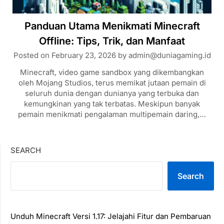
Panduan Utama Menikmati Minecraft
Offline: Tips, Trik, dan Manfaat
Posted on
February 23, 2026
by
admin@duniagaming.id
Minecraft, video game sandbox yang dikembangkan
oleh Mojang Studios, terus memikat jutaan pemain di
seluruh dunia dengan dunianya yang terbuka dan
kemungkinan yang tak terbatas. Meskipun banyak
pemain menikmati pengalaman multipemain daring,…
SEARCH
Search
Unduh Minecraft Versi 1.17: Jelajahi Fitur dan Pembaruan