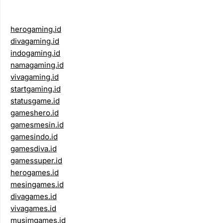
herogaming.id
divagaming.id
indogaming.id
namagaming.id
vivagaming.id
startgaming.id
statusgame.id
gameshero.id
gamesmesin.id
gamesindo.id
gamesdiva.id
gamessuper.id
herogames.id
mesingames.id
divagames.id
vivagames.id
musimgames.id