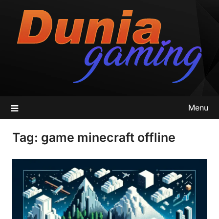
Skip
to
content
Menu
Tag:
game minecraft offline