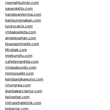
roemahkuliner.com
saoenkkito.com
handayaniprima.com
kampungmakan.com
luckycatck.com
rmbakoelkita.com
angelesehan.com
bluejasminejkt.com
Mrobak.com
miekungfu.com
cafetemankita.com
rmjasabundo.com
mimoosajkt.com
kembangkawung.com
chungiwa.com
ikanbakarcianjur.com
kpjisehat.com
mitrasehatklinik.com
kpbanjar.com