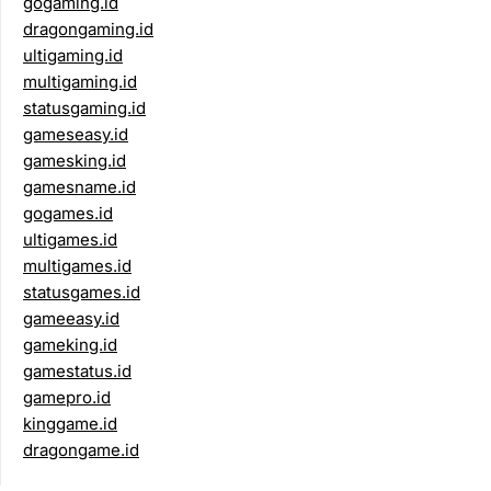
gogaming.id
dragongaming.id
ultigaming.id
multigaming.id
statusgaming.id
gameseasy.id
gamesking.id
gamesname.id
gogames.id
ultigames.id
multigames.id
statusgames.id
gameeasy.id
gameking.id
gamestatus.id
gamepro.id
kinggame.id
dragongame.id