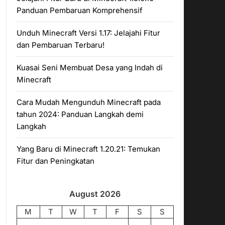
Panduan Pembaruan Komprehensif
Unduh Minecraft Versi 1.17: Jelajahi Fitur
dan Pembaruan Terbaru!
Kuasai Seni Membuat Desa yang Indah di
Minecraft
Cara Mudah Mengunduh Minecraft pada
tahun 2024: Panduan Langkah demi
Langkah
Yang Baru di Minecraft 1.20.21: Temukan
Fitur dan Peningkatan
August 2026
M
T
W
T
F
S
S