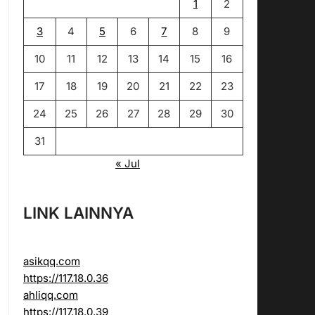
1
2
3
4
5
6
7
8
9
10
11
12
13
14
15
16
17
18
19
20
21
22
23
24
25
26
27
28
29
30
31
« Jul
LINK LAINNYA
asikqq.com
https://117.18.0.36
ahliqq.com
https://117.18.0.39