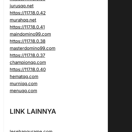
jurusqq.net
https://117.18.0.42
murahqq.net
https://117.18.0.41
maindomino99.com
https://117.18.0.38
masterdomino99.com
https://117.18.0.37
championqq.com
https://117.18.0.40
hematqq.com
murniqq.com
menuqq.com
LINK LAINNYA
lesehangurame.com