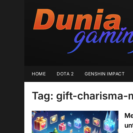
Skip
to
content
HOME
DOTA 2
GENSHIN IMPACT
Tag:
gift-charisma-
Me
un