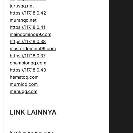
jurusqq.net
https://117.18.0.42
murahqq.net
https://117.18.0.41
maindomino99.com
https://117.18.0.38
masterdomino99.com
https://117.18.0.37
championqq.com
https://117.18.0.40
hematqq.com
murniqq.com
menuqq.com
LINK LAINNYA
lesehangurame.com