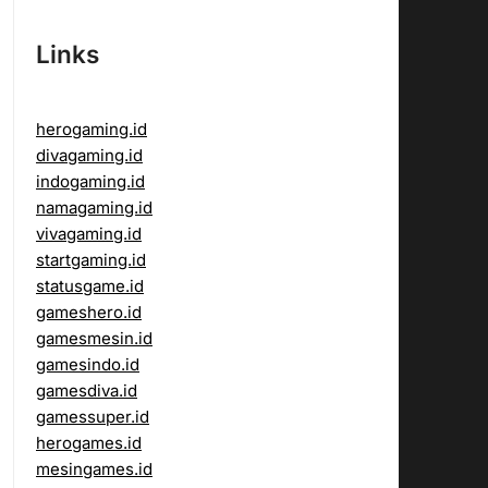
Links
herogaming.id
divagaming.id
indogaming.id
namagaming.id
vivagaming.id
startgaming.id
statusgame.id
gameshero.id
gamesmesin.id
gamesindo.id
gamesdiva.id
gamessuper.id
herogames.id
mesingames.id