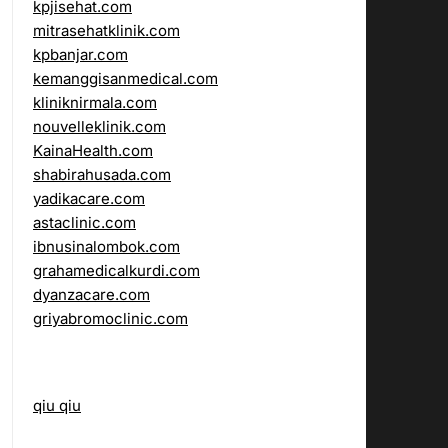
kpjisehat.com
mitrasehatklinik.com
kpbanjar.com
kemanggisanmedical.com
kliniknirmala.com
nouvelleklinik.com
KainaHealth.com
shabirahusada.com
yadikacare.com
astaclinic.com
ibnusinalombok.com
grahamedicalkurdi.com
dyanzacare.com
griyabromoclinic.com
qiu qiu