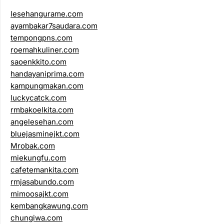
lesehangurame.com
ayambakar7saudara.com
tempongpns.com
roemahkuliner.com
saoenkkito.com
handayaniprima.com
kampungmakan.com
luckycatck.com
rmbakoelkita.com
angelesehan.com
bluejasminejkt.com
Mrobak.com
miekungfu.com
cafetemankita.com
rmjasabundo.com
mimoosajkt.com
kembangkawung.com
chungiwa.com