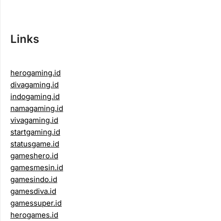
Links
herogaming.id
divagaming.id
indogaming.id
namagaming.id
vivagaming.id
startgaming.id
statusgame.id
gameshero.id
gamesmesin.id
gamesindo.id
gamesdiva.id
gamessuper.id
herogames.id