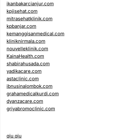
ikanbakarcianjur.com
kpjisehat.com
mitrasehatklinik.com
kpbanjar.com
kemanggisanmedical.com
kliniknirmala.com
nouvelleklinik.com
KainaHealth.com
shabirahusada.com
yadikacare.com
astaclinic.com
ibnusinalombok.com
grahamedicalkurdi.com
dyanzacare.com
griyabromoclinic.com
qiu qiu