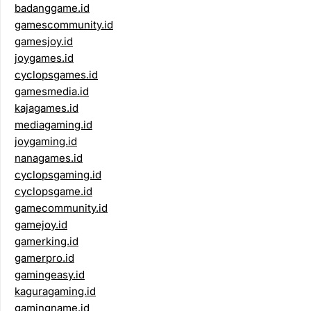
badanggame.id
gamescommunity.id
gamesjoy.id
joygames.id
cyclopsgames.id
gamesmedia.id
kajagames.id
mediagaming.id
joygaming.id
nanagames.id
cyclopsgaming.id
cyclopsgame.id
gamecommunity.id
gamejoy.id
gamerking.id
gamerpro.id
gamingeasy.id
kaguragaming.id
gamingname.id