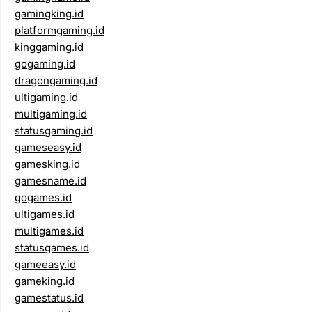
gamingking.id
platformgaming.id
kinggaming.id
gogaming.id
dragongaming.id
ultigaming.id
multigaming.id
statusgaming.id
gameseasy.id
gamesking.id
gamesname.id
gogames.id
ultigames.id
multigames.id
statusgames.id
gameeasy.id
gameking.id
gamestatus.id