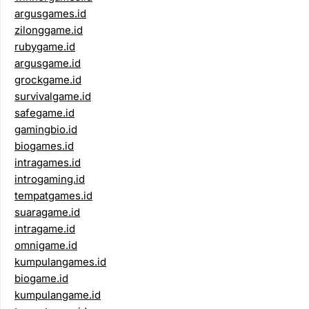
argusgames.id
zilonggame.id
rubygame.id
argusgame.id
grockgame.id
survivalgame.id
safegame.id
gamingbio.id
biogames.id
intragames.id
introgaming.id
tempatgames.id
suaragame.id
intragame.id
omnigame.id
kumpulangames.id
biogame.id
kumpulangame.id