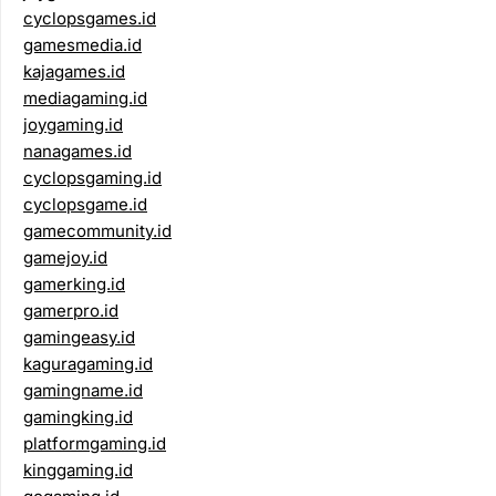
cyclopsgames.id
gamesmedia.id
kajagames.id
mediagaming.id
joygaming.id
nanagames.id
cyclopsgaming.id
cyclopsgame.id
gamecommunity.id
gamejoy.id
gamerking.id
gamerpro.id
gamingeasy.id
kaguragaming.id
gamingname.id
gamingking.id
platformgaming.id
kinggaming.id