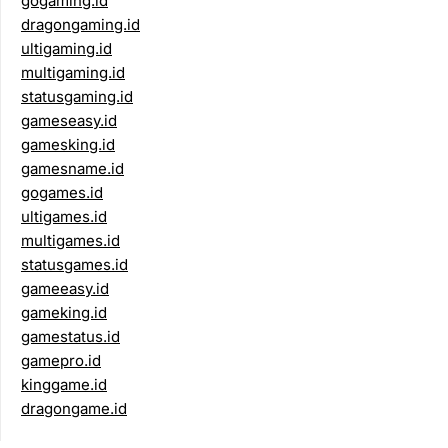
gogaming.id
dragongaming.id
ultigaming.id
multigaming.id
statusgaming.id
gameseasy.id
gamesking.id
gamesname.id
gogames.id
ultigames.id
multigames.id
statusgames.id
gameeasy.id
gameking.id
gamestatus.id
gamepro.id
kinggame.id
dragongame.id