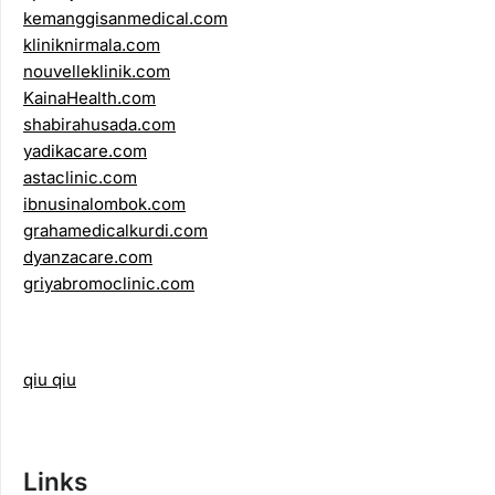
kemanggisanmedical.com
kliniknirmala.com
nouvelleklinik.com
KainaHealth.com
shabirahusada.com
yadikacare.com
astaclinic.com
ibnusinalombok.com
grahamedicalkurdi.com
dyanzacare.com
griyabromoclinic.com
qiu qiu
Links