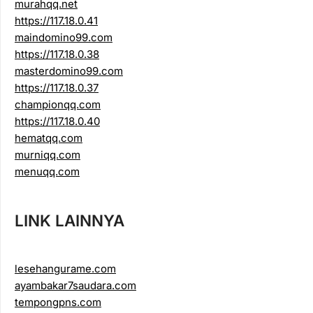
murahqq.net
https://117.18.0.41
maindomino99.com
https://117.18.0.38
masterdomino99.com
https://117.18.0.37
championqq.com
https://117.18.0.40
hematqq.com
murniqq.com
menuqq.com
LINK LAINNYA
lesehangurame.com
ayambakar7saudara.com
tempongpns.com