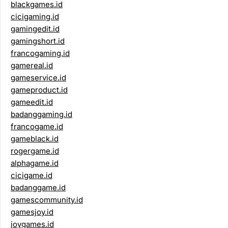
blackgames.id
cicigaming.id
gamingedit.id
gamingshort.id
francogaming.id
gamereal.id
gameservice.id
gameproduct.id
gameedit.id
badanggaming.id
francogame.id
gameblack.id
rogergame.id
alphagame.id
cicigame.id
badanggame.id
gamescommunity.id
gamesjoy.id
joygames.id