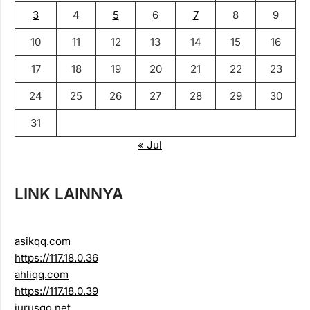
3
4
5
6
7
8
9
10
11
12
13
14
15
16
17
18
19
20
21
22
23
24
25
26
27
28
29
30
31
« Jul
LINK LAINNYA
asikqq.com
https://117.18.0.36
ahliqq.com
https://117.18.0.39
jurusqq.net