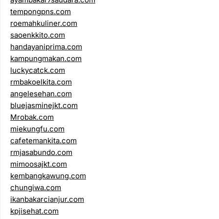
tempongpns.com
roemahkuliner.com
saoenkkito.com
handayaniprima.com
kampungmakan.com
luckycatck.com
rmbakoelkita.com
angelesehan.com
bluejasminejkt.com
Mrobak.com
miekungfu.com
cafetemankita.com
rmjasabundo.com
mimoosajkt.com
kembangkawung.com
chungiwa.com
ikanbakarcianjur.com
kpjisehat.com