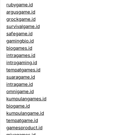
rubygame.id
argusgame.id
grockgame.id
survivalgame.id
safegame.id
gamingbio.id
biogames.id
intragames.id
introgaming.id
tempatgames.id
suaragame.id
intragame.id
omnigame.id
kumpulangames.id
biogame.id
kumpulangame.id
tempatgame.id
gamesproduct.id
miyagames.id