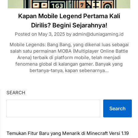
Kapan Mobile Legend Pertama Kali
Dirilis? Begini Sejarahnya!
Posted on
May 3, 2025
by
admin@duniagaming.id
Mobile Legends: Bang Bang, yang dikenal luas sebagai
salah satu permainan MOBA (Multiplayer Online Battle
Arena) terbaik di platform mobile, telah menjadi
fenomena global di kalangan gamer. Banyak yang
bertanya-tanya, kapan sebenarnya…
SEARCH
Search
Temukan Fitur Baru yang Menarik di Minecraft Versi 1.19