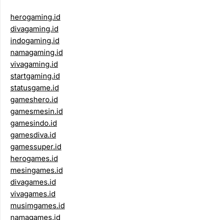
herogaming.id
divagaming.id
indogaming.id
namagaming.id
vivagaming.id
startgaming.id
statusgame.id
gameshero.id
gamesmesin.id
gamesindo.id
gamesdiva.id
gamessuper.id
herogames.id
mesingames.id
divagames.id
vivagames.id
musimgames.id
namagames.id