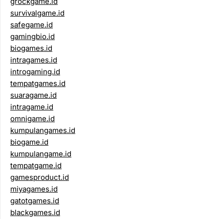
grockgame.id
survivalgame.id
safegame.id
gamingbio.id
biogames.id
intragames.id
introgaming.id
tempatgames.id
suaragame.id
intragame.id
omnigame.id
kumpulangames.id
biogame.id
kumpulangame.id
tempatgame.id
gamesproduct.id
miyagames.id
gatotgames.id
blackgames.id