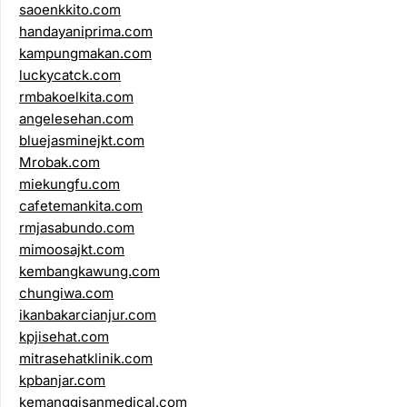
saoenkkito.com
handayaniprima.com
kampungmakan.com
luckycatck.com
rmbakoelkita.com
angelesehan.com
bluejasminejkt.com
Mrobak.com
miekungfu.com
cafetemankita.com
rmjasabundo.com
mimoosajkt.com
kembangkawung.com
chungiwa.com
ikanbakarcianjur.com
kpjisehat.com
mitrasehatklinik.com
kpbanjar.com
kemanggisanmedical.com