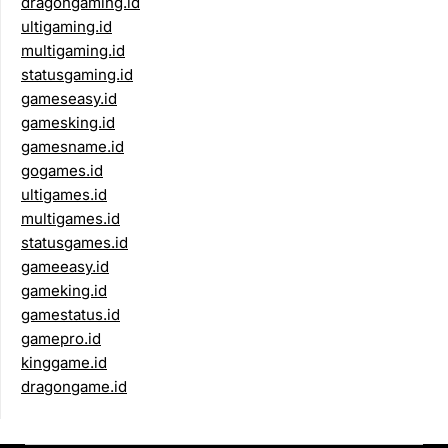
dragongaming.id
ultigaming.id
multigaming.id
statusgaming.id
gameseasy.id
gamesking.id
gamesname.id
gogames.id
ultigames.id
multigames.id
statusgames.id
gameeasy.id
gameking.id
gamestatus.id
gamepro.id
kinggame.id
dragongame.id