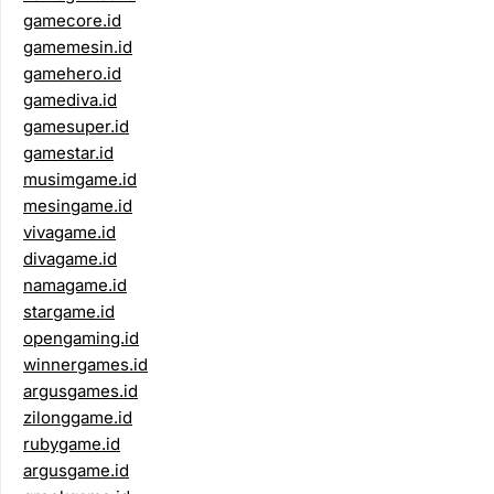
gamecore.id
gamemesin.id
gamehero.id
gamediva.id
gamesuper.id
gamestar.id
musimgame.id
mesingame.id
vivagame.id
divagame.id
namagame.id
stargame.id
opengaming.id
winnergames.id
argusgames.id
zilonggame.id
rubygame.id
argusgame.id