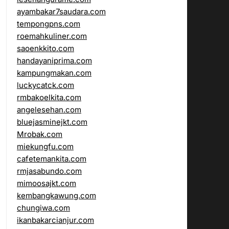
ayambakar7saudara.com
tempongpns.com
roemahkuliner.com
saoenkkito.com
handayaniprima.com
kampungmakan.com
luckycatck.com
rmbakoelkita.com
angelesehan.com
bluejasminejkt.com
Mrobak.com
miekungfu.com
cafetemankita.com
rmjasabundo.com
mimoosajkt.com
kembangkawung.com
chungiwa.com
ikanbakarcianjur.com