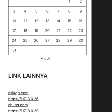
1
2
3
4
5
6
7
8
9
10
11
12
13
14
15
16
17
18
19
20
21
22
23
24
25
26
27
28
29
30
31
« Jul
LINK LAINNYA
asikqq.com
https://117.18.0.36
ahliqq.com
https://117.18.0.39