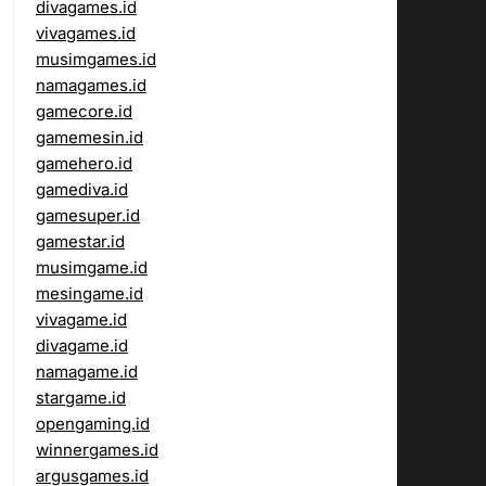
divagames.id
vivagames.id
musimgames.id
namagames.id
gamecore.id
gamemesin.id
gamehero.id
gamediva.id
gamesuper.id
gamestar.id
musimgame.id
mesingame.id
vivagame.id
divagame.id
namagame.id
stargame.id
opengaming.id
winnergames.id
argusgames.id