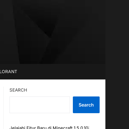
LORANT
SEARCH
Search
Jelajahi Fitur Baru di Minecraft 1.5.0.10: