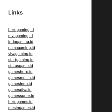
Links
herogaming.id
divagaming.id
indogaming.id
namagaming.id
vivagaming.id
startgaming.id
statusgame.id
gameshero.id
gamesmesin.id
gamesindo.id
gamesdiva.id
gamessuper.id
herogames.id
mesingames.id