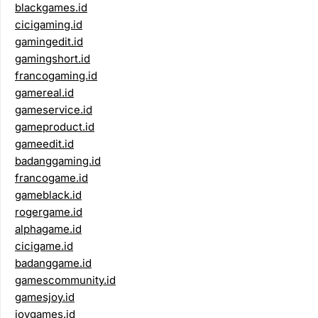
blackgames.id
cicigaming.id
gamingedit.id
gamingshort.id
francogaming.id
gamereal.id
gameservice.id
gameproduct.id
gameedit.id
badanggaming.id
francogame.id
gameblack.id
rogergame.id
alphagame.id
cicigame.id
badanggame.id
gamescommunity.id
gamesjoy.id
joygames.id