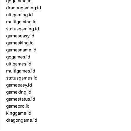
gogaming.id
dragongaming.id
ultigaming.id
multigaming.id
statusgaming.id
gameseasy.id
gamesking.id
gamesname.id
gogames.id
ultigames.id
multigames.id
statusgames.id
gameeasy.id
gameking.id
gamestatus.id
gamepro.id
kinggame.id
dragongame.id