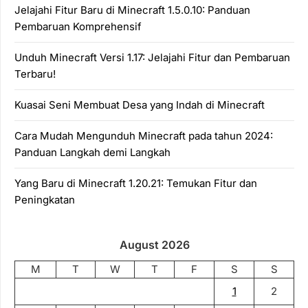
Jelajahi Fitur Baru di Minecraft 1.5.0.10: Panduan
Pembaruan Komprehensif
Unduh Minecraft Versi 1.17: Jelajahi Fitur dan Pembaruan
Terbaru!
Kuasai Seni Membuat Desa yang Indah di Minecraft
Cara Mudah Mengunduh Minecraft pada tahun 2024:
Panduan Langkah demi Langkah
Yang Baru di Minecraft 1.20.21: Temukan Fitur dan
Peningkatan
August 2026
M
T
W
T
F
S
S
1
2