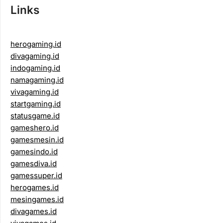
Links
herogaming.id
divagaming.id
indogaming.id
namagaming.id
vivagaming.id
startgaming.id
statusgame.id
gameshero.id
gamesmesin.id
gamesindo.id
gamesdiva.id
gamessuper.id
herogames.id
mesingames.id
divagames.id