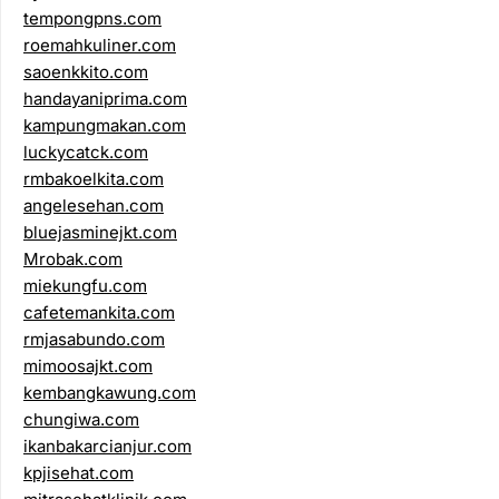
tempongpns.com
roemahkuliner.com
saoenkkito.com
handayaniprima.com
kampungmakan.com
luckycatck.com
rmbakoelkita.com
angelesehan.com
bluejasminejkt.com
Mrobak.com
miekungfu.com
cafetemankita.com
rmjasabundo.com
mimoosajkt.com
kembangkawung.com
chungiwa.com
ikanbakarcianjur.com
kpjisehat.com