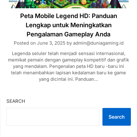
Peta Mobile Legend HD: Panduan
Lengkap untuk Meningkatkan
Pengalaman Gameplay Anda
Posted on
June 3, 2025
by
admin@duniagaming.id
Legenda seluler telah menjadi sensasi internasional,
memikat pemain dengan gameplay kompetitif dan grafik
yang mendalam. Pengenalan peta HD baru -baru ini
telah menambahkan lapisan kedalaman baru ke game
yang dicintai ini. Panduan…
SEARCH
Search