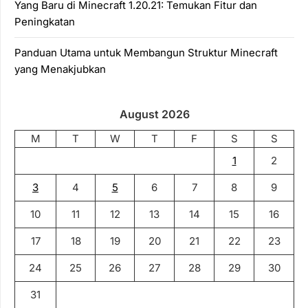
Yang Baru di Minecraft 1.20.21: Temukan Fitur dan
Peningkatan
Panduan Utama untuk Membangun Struktur Minecraft
yang Menakjubkan
August 2026
M
T
W
T
F
S
S
1
2
3
4
5
6
7
8
9
10
11
12
13
14
15
16
17
18
19
20
21
22
23
24
25
26
27
28
29
30
31