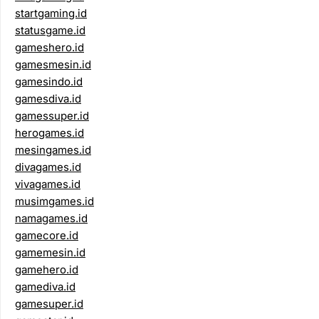
startgaming.id
statusgame.id
gameshero.id
gamesmesin.id
gamesindo.id
gamesdiva.id
gamessuper.id
herogames.id
mesingames.id
divagames.id
vivagames.id
musimgames.id
namagames.id
gamecore.id
gamemesin.id
gamehero.id
gamediva.id
gamesuper.id