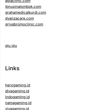
astaclinic.com
ibnusinalombok.com
grahamedicalkurdi.com
dyanzacare.com
griyabromoclinic.com
qiu qiu
Links
herogaming.id
divagaming.id
indogaming.id
namagaming.id
vivagaming.id