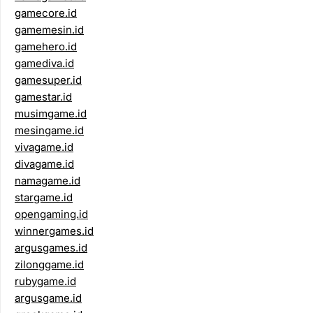
gamecore.id
gamemesin.id
gamehero.id
gamediva.id
gamesuper.id
gamestar.id
musimgame.id
mesingame.id
vivagame.id
divagame.id
namagame.id
stargame.id
opengaming.id
winnergames.id
argusgames.id
zilonggame.id
rubygame.id
argusgame.id