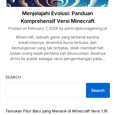
Menjelajahi Evolusi: Panduan
Komprehensif Versi Minecraft
Posted on
February 7, 2026
by
admin@duniagaming.id
Minecraft, sebuah game yang terkenal karena
kreativitasnya, dinamika dunia terbuka, dan
kemungkinan yang tak terbatas, telah memikat hati
jutaan orang sejak pertama kali diluncurkan. Awalnya
dirilis ke publik sebagai versi pengembangan pada…
SEARCH
Search
Temukan Fitur Baru yang Menarik di Minecraft Versi 1.19