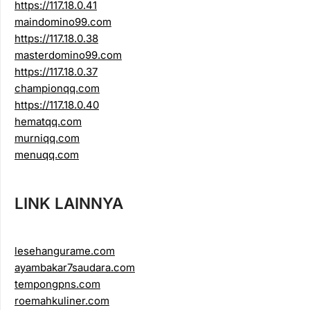
https://117.18.0.41
maindomino99.com
https://117.18.0.38
masterdomino99.com
https://117.18.0.37
championqq.com
https://117.18.0.40
hematqq.com
murniqq.com
menuqq.com
LINK LAINNYA
lesehangurame.com
ayambakar7saudara.com
tempongpns.com
roemahkuliner.com