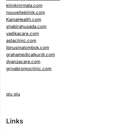
kliniknirmala.com
nouvelleklinik.com
KainaHealth.com
shabirahusada.com
yadikacare.com
astaclinic.com
ibnusinalombok.com
grahamedicalkurdi.com
dyanzacare.com
griyabromoclinic.com
qiu qiu
Links