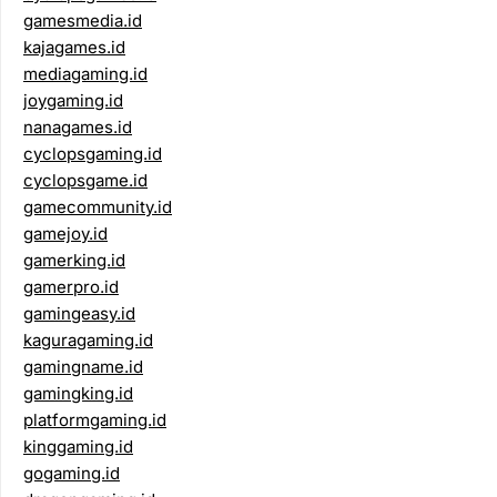
gamesmedia.id
kajagames.id
mediagaming.id
joygaming.id
nanagames.id
cyclopsgaming.id
cyclopsgame.id
gamecommunity.id
gamejoy.id
gamerking.id
gamerpro.id
gamingeasy.id
kaguragaming.id
gamingname.id
gamingking.id
platformgaming.id
kinggaming.id
gogaming.id