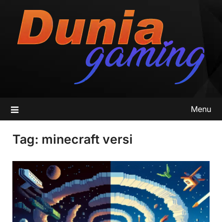
Skip
to
content
Menu
Tag:
minecraft versi