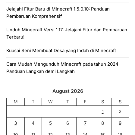
Jelajahi Fitur Baru di Minecraft 1.5.0.10: Panduan
Pembaruan Komprehensif
Unduh Minecraft Versi 1.17: Jelajahi Fitur dan Pembaruan
Terbaru!
Kuasai Seni Membuat Desa yang Indah di Minecraft
Cara Mudah Mengunduh Minecraft pada tahun 2024:
Panduan Langkah demi Langkah
August 2026
M
T
W
T
F
S
S
1
2
3
4
5
6
7
8
9
10
11
12
13
14
15
16