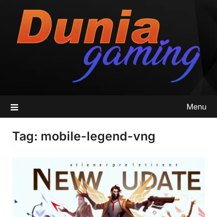
Skip
to
content
Menu
Tag:
mobile-legend-vng