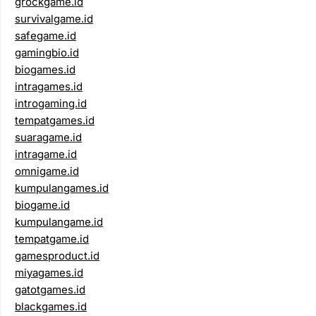
grockgame.id
survivalgame.id
safegame.id
gamingbio.id
biogames.id
intragames.id
introgaming.id
tempatgames.id
suaragame.id
intragame.id
omnigame.id
kumpulangames.id
biogame.id
kumpulangame.id
tempatgame.id
gamesproduct.id
miyagames.id
gatotgames.id
blackgames.id