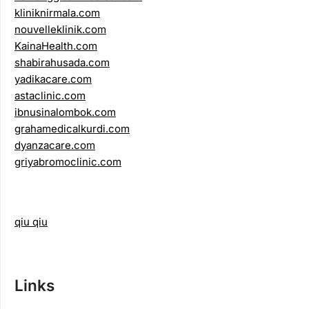
kliniknirmala.com
nouvelleklinik.com
KainaHealth.com
shabirahusada.com
yadikacare.com
astaclinic.com
ibnusinalombok.com
grahamedicalkurdi.com
dyanzacare.com
griyabromoclinic.com
qiu qiu
Links