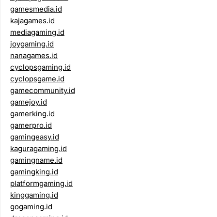
gamesmedia.id
kajagames.id
mediagaming.id
joygaming.id
nanagames.id
cyclopsgaming.id
cyclopsgame.id
gamecommunity.id
gamejoy.id
gamerking.id
gamerpro.id
gamingeasy.id
kaguragaming.id
gamingname.id
gamingking.id
platformgaming.id
kinggaming.id
gogaming.id