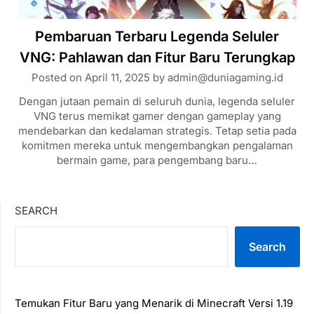
Pembaruan Terbaru Legenda Seluler
VNG: Pahlawan dan Fitur Baru Terungkap
Posted on
April 11, 2025
by
admin@duniagaming.id
Dengan jutaan pemain di seluruh dunia, legenda seluler
VNG terus memikat gamer dengan gameplay yang
mendebarkan dan kedalaman strategis. Tetap setia pada
komitmen mereka untuk mengembangkan pengalaman
bermain game, para pengembang baru…
SEARCH
Search
Temukan Fitur Baru yang Menarik di Minecraft Versi 1.19