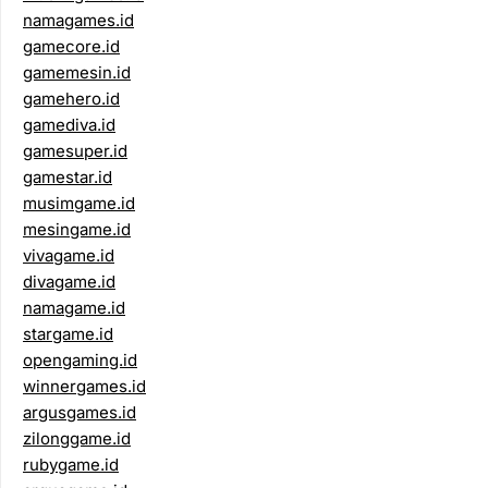
namagames.id
gamecore.id
gamemesin.id
gamehero.id
gamediva.id
gamesuper.id
gamestar.id
musimgame.id
mesingame.id
vivagame.id
divagame.id
namagame.id
stargame.id
opengaming.id
winnergames.id
argusgames.id
zilonggame.id
rubygame.id