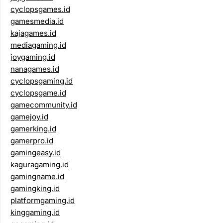
cyclopsgames.id
gamesmedia.id
kajagames.id
mediagaming.id
joygaming.id
nanagames.id
cyclopsgaming.id
cyclopsgame.id
gamecommunity.id
gamejoy.id
gamerking.id
gamerpro.id
gamingeasy.id
kaguragaming.id
gamingname.id
gamingking.id
platformgaming.id
kinggaming.id