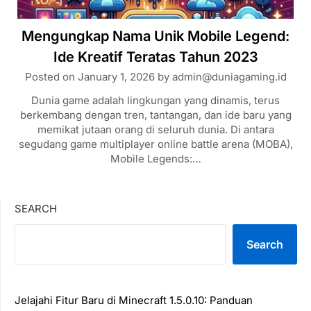
Mengungkap Nama Unik Mobile Legend:
Ide Kreatif Teratas Tahun 2023
Posted on
January 1, 2026
by
admin@duniagaming.id
Dunia game adalah lingkungan yang dinamis, terus
berkembang dengan tren, tantangan, dan ide baru yang
memikat jutaan orang di seluruh dunia. Di antara
segudang game multiplayer online battle arena (MOBA),
Mobile Legends:…
SEARCH
Search
Jelajahi Fitur Baru di Minecraft 1.5.0.10: Panduan