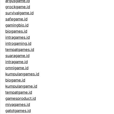
argusgame.id
grockgame.id
survivalgame.id
safegame.id
gamingbio.id
biogames.id
intragames.id
introgaming.id
tempatgames.id
suaragame.id
intragame.id
omnigame.id
kumpulangames.id
biogame.id
kumpulangame.id
tempatgame.id
gamesproduct.id
miyagames.id
gatotgames.id