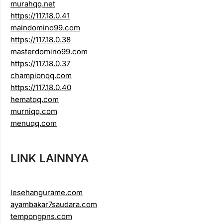
murahqq.net
https://117.18.0.41
maindomino99.com
https://117.18.0.38
masterdomino99.com
https://117.18.0.37
championqq.com
https://117.18.0.40
hematqq.com
murniqq.com
menuqq.com
LINK LAINNYA
lesehangurame.com
ayambakar7saudara.com
tempongpns.com