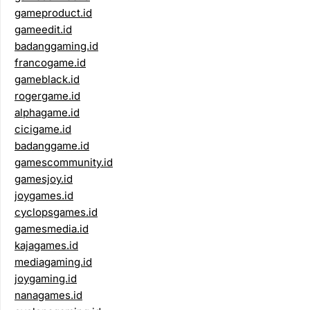
gameproduct.id
gameedit.id
badanggaming.id
francogame.id
gameblack.id
rogergame.id
alphagame.id
cicigame.id
badanggame.id
gamescommunity.id
gamesjoy.id
joygames.id
cyclopsgames.id
gamesmedia.id
kajagames.id
mediagaming.id
joygaming.id
nanagames.id