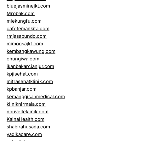
bluejasminejkt.com
Mrobak.com
miekungfu.com
cafetemankita.com
rmjasabundo.com
mimoosajkt.com
kembangkawung.com
chungiwa.com
ikanbakarcianjur.com
kpjisehat.com
mitrasehatklinik.com
kpbanjar.com
kemanggisanmedical.com
kliniknirmala.com
nouvelleklinik.com
KainaHealth.com
shabirahusada.com
yadikacare.com