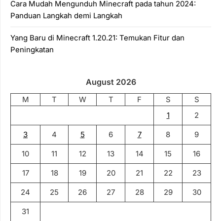
Cara Mudah Mengunduh Minecraft pada tahun 2024:
Panduan Langkah demi Langkah
Yang Baru di Minecraft 1.20.21: Temukan Fitur dan
Peningkatan
August 2026
M
T
W
T
F
S
S
1
2
3
4
5
6
7
8
9
10
11
12
13
14
15
16
17
18
19
20
21
22
23
24
25
26
27
28
29
30
31