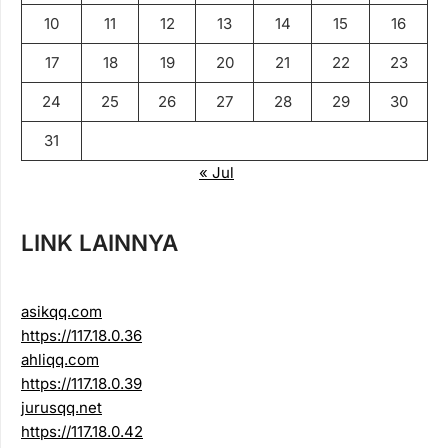
10
11
12
13
14
15
16
17
18
19
20
21
22
23
24
25
26
27
28
29
30
31
« Jul
LINK LAINNYA
asikqq.com
https://117.18.0.36
ahliqq.com
https://117.18.0.39
jurusqq.net
https://117.18.0.42