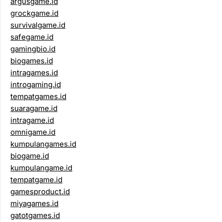
argusgame.id
grockgame.id
survivalgame.id
safegame.id
gamingbio.id
biogames.id
intragames.id
introgaming.id
tempatgames.id
suaragame.id
intragame.id
omnigame.id
kumpulangames.id
biogame.id
kumpulangame.id
tempatgame.id
gamesproduct.id
miyagames.id
gatotgames.id