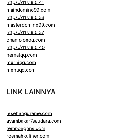
https://117.18.0.41
maindomino99.com
https://117.18.0.38
masterdomino99.com
https://117.18.0.37
championqq.com
https://117.18.0.40
hematqq.com
murniqq.com
menuqq.com
LINK LAINNYA
lesehangurame.com
ayambakar7saudara.com
tempongpns.com
roemahkuliner.com