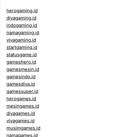
herogaming.id
divagaming.id
indogaming.id
namagaming.id
vivagaming.id
startgaming.id
statusgame.id
gameshero.id
gamesmesin.id
gamesindo.id
gamesdiva.id
gamessuper.id
herogames.id
mesingames.id
divagames.id
vivagames.id
musimgames.id
namagames.id