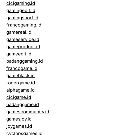
cicigaming.id
gamingedit.id
gamingshort.id
francogaming.id
gamereal.id
gameservice.id
gameproduct.id
gameedit.id
badanggaming.id
francogame.id
gameblack.id
rogergame.id
alphagame.id
cicigame.id
badanggame.id
gamescommunity.id
gamesjoy.id
joygames.id
cyclopsgames.id