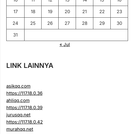
17
18
19
20
21
22
23
24
25
26
27
28
29
30
31
« Jul
LINK LAINNYA
asikqq.com
https://117.18.0.36
ahliqq.com
https://117.18.0.39
jurusqq.net
https://117.18.0.42
murahqq.net