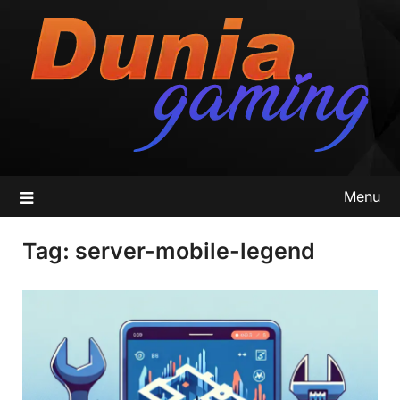
Skip
to
content
Menu
Tag:
server-mobile-legend