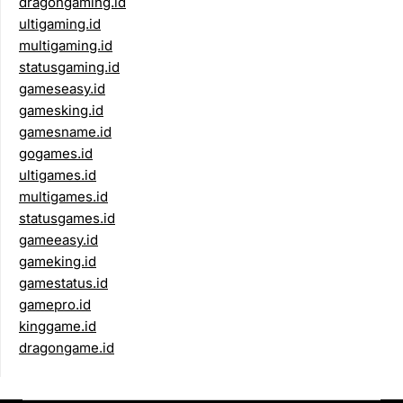
dragongaming.id
ultigaming.id
multigaming.id
statusgaming.id
gameseasy.id
gamesking.id
gamesname.id
gogames.id
ultigames.id
multigames.id
statusgames.id
gameeasy.id
gameking.id
gamestatus.id
gamepro.id
kinggame.id
dragongame.id