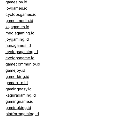
gamesjoy.id
joygames.id
cyclopsgames.id
gamesmedia.id
kajagames.id
mediagaming.id
joygaming.id
nanagames.id
cyclopsgaming.id
cyclopsgame.id
gamecommunity.id
gamejoy.id
gamerking.id
gamerpro.id
gamingeasy.id
kaguragaming.id
gamingname.id
gamingking.id
platformgaming.id