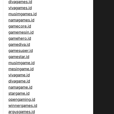
divagames.id
vivagames.id
musimgames.id
namagames.id
gamecore.id
gamemesin.id
gamehero.id
gamediva.id
gamesuper.id
gamestar.id
musimgame.id
mesingame.id
vivagame.id
divagame.id
namagame.id
stargame.id
opengaming.id
winnergames.id
argusgames.id