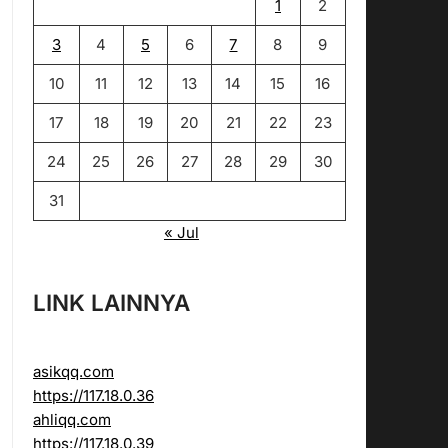
1
2
3
4
5
6
7
8
9
10
11
12
13
14
15
16
17
18
19
20
21
22
23
24
25
26
27
28
29
30
31
« Jul
LINK LAINNYA
asikqq.com
https://117.18.0.36
ahliqq.com
https://117.18.0.39