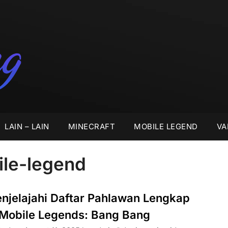
LAIN – LAIN
MINECRAFT
MOBILE LEGEND
VA
ile-legend
njelajahi Daftar Pahlawan Lengkap
 Mobile Legends: Bang Bang