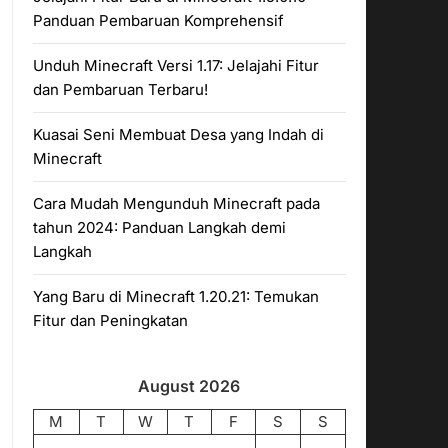
Panduan Pembaruan Komprehensif
Unduh Minecraft Versi 1.17: Jelajahi Fitur
dan Pembaruan Terbaru!
Kuasai Seni Membuat Desa yang Indah di
Minecraft
Cara Mudah Mengunduh Minecraft pada
tahun 2024: Panduan Langkah demi
Langkah
Yang Baru di Minecraft 1.20.21: Temukan
Fitur dan Peningkatan
August 2026
M
T
W
T
F
S
S