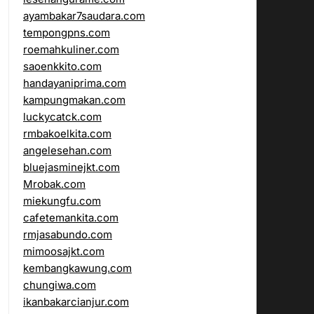
ayambakar7saudara.com
tempongpns.com
roemahkuliner.com
saoenkkito.com
handayaniprima.com
kampungmakan.com
luckycatck.com
rmbakoelkita.com
angelesehan.com
bluejasminejkt.com
Mrobak.com
miekungfu.com
cafetemankita.com
rmjasabundo.com
mimoosajkt.com
kembangkawung.com
chungiwa.com
ikanbakarcianjur.com