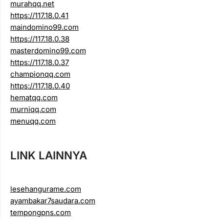
murahqq.net
https://117.18.0.41
maindomino99.com
https://117.18.0.38
masterdomino99.com
https://117.18.0.37
championqq.com
https://117.18.0.40
hematqq.com
murniqq.com
menuqq.com
LINK LAINNYA
lesehangurame.com
ayambakar7saudara.com
tempongpns.com