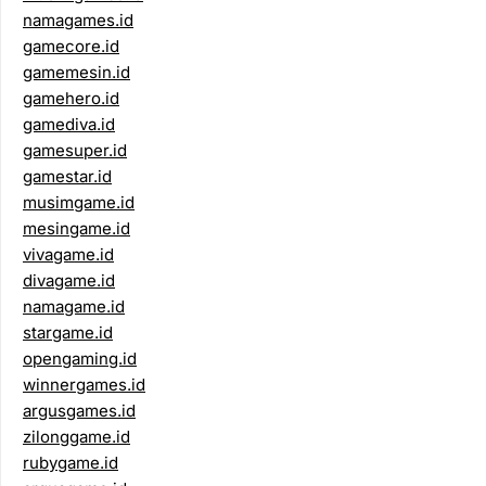
namagames.id
gamecore.id
gamemesin.id
gamehero.id
gamediva.id
gamesuper.id
gamestar.id
musimgame.id
mesingame.id
vivagame.id
divagame.id
namagame.id
stargame.id
opengaming.id
winnergames.id
argusgames.id
zilonggame.id
rubygame.id