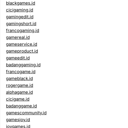
blackgames.id
cicigaming.id
gamingedit.id
gamingshort.id
francogaming.id
gamereal.id
gameservice.id
gameproduct.id
gameedit.id
badanggaming.id
francogame.id
gameblack.id
rogergame.id
alphagame.id
cicigame.id
badanggame.id
gamescommunity.id
gamesjoy.id
joygames.id