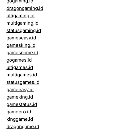
gogaming.id
dragongaming.id
ultigaming.id
multigaming.id
statusgaming.id
gameseasy.id
gamesking.id
gamesname.id
gogames.id
ultigames.id
multigames.id
statusgames.id
gameeasy.id
gameking.id
gamestatus.id
gamepro.id
kinggame.id
dragongame.id