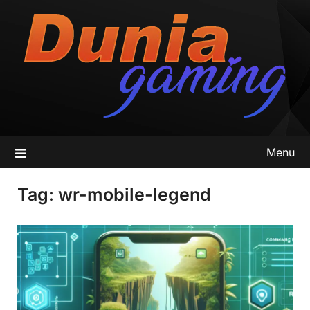
Skip
to
content
Menu
Tag:
wr-mobile-legend