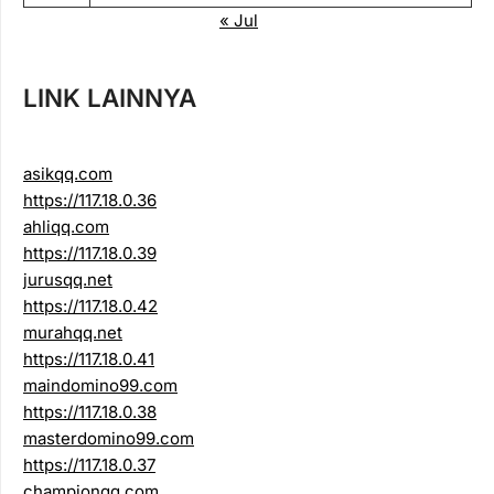
« Jul
LINK LAINNYA
asikqq.com
https://117.18.0.36
ahliqq.com
https://117.18.0.39
jurusqq.net
https://117.18.0.42
murahqq.net
https://117.18.0.41
maindomino99.com
https://117.18.0.38
masterdomino99.com
https://117.18.0.37
championqq.com