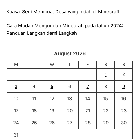
Kuasai Seni Membuat Desa yang Indah di Minecraft
Cara Mudah Mengunduh Minecraft pada tahun 2024:
Panduan Langkah demi Langkah
August 2026
M
T
W
T
F
S
S
1
2
3
4
5
6
7
8
9
10
11
12
13
14
15
16
17
18
19
20
21
22
23
24
25
26
27
28
29
30
31