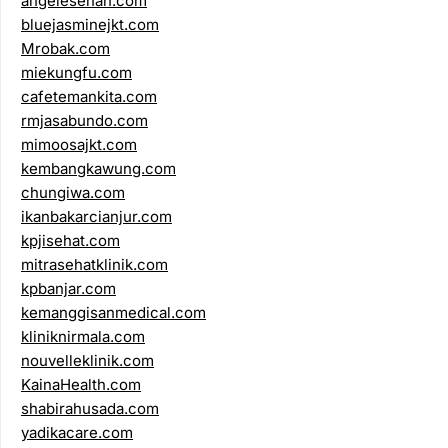
angelesehan.com
bluejasminejkt.com
Mrobak.com
miekungfu.com
cafetemankita.com
rmjasabundo.com
mimoosajkt.com
kembangkawung.com
chungiwa.com
ikanbakarcianjur.com
kpjisehat.com
mitrasehatklinik.com
kpbanjar.com
kemanggisanmedical.com
kliniknirmala.com
nouvelleklinik.com
KainaHealth.com
shabirahusada.com
yadikacare.com