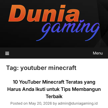
Skip
to
content
Menu
Tag:
youtuber minecraft
10 YouTuber Minecraft Teratas yang
Harus Anda Ikuti untuk Tips Membangun
Terbaik
Posted on
May 20, 2026
by
admin@duniagaming.id