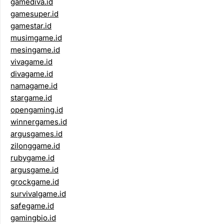
gamediva.id
gamesuper.id
gamestar.id
musimgame.id
mesingame.id
vivagame.id
divagame.id
namagame.id
stargame.id
opengaming.id
winnergames.id
argusgames.id
zilonggame.id
rubygame.id
argusgame.id
grockgame.id
survivalgame.id
safegame.id
gamingbio.id