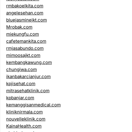
rmbakoelkita.com
angelesehan.com
bluejasminejkt.com
Mrobak.com
miekungfu.com
cafetemankita.com
rmjasabundo.com
mimoosajkt.com
kembangkawung.com
chungiwa.com
ikanbakarcianjur.com
kpjisehat.com
mitrasehatklinik.com
kpbanjar.com
kemanggisanmedical.com
kliniknirmala.com
nouvelleklinik.com
KainaHealth.com