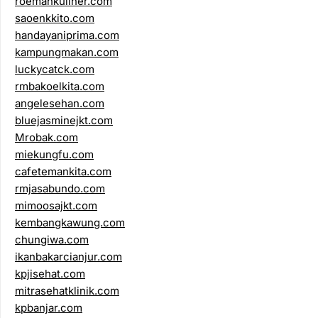
roemahkuliner.com
saoenkkito.com
handayaniprima.com
kampungmakan.com
luckycatck.com
rmbakoelkita.com
angelesehan.com
bluejasminejkt.com
Mrobak.com
miekungfu.com
cafetemankita.com
rmjasabundo.com
mimoosajkt.com
kembangkawung.com
chungiwa.com
ikanbakarcianjur.com
kpjisehat.com
mitrasehatklinik.com
kpbanjar.com