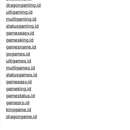
dragongaming.id
ultigaming.id
multigaming.id
statusgaming.id
gameseasy.id
gamesking.id
gamesname.id
gogames.id
ultigames.id
multigames.id
statusgames.id
gameeasy.id
gameking.id
gamestatus.id
gamepro.id
kinggame.id
dragongame.id