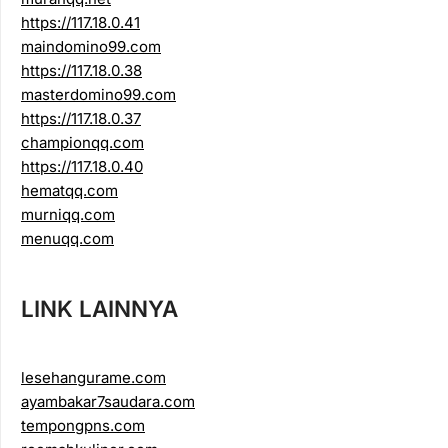
https://117.18.0.41
maindomino99.com
https://117.18.0.38
masterdomino99.com
https://117.18.0.37
championqq.com
https://117.18.0.40
hematqq.com
murniqq.com
menuqq.com
LINK LAINNYA
lesehangurame.com
ayambakar7saudara.com
tempongpns.com