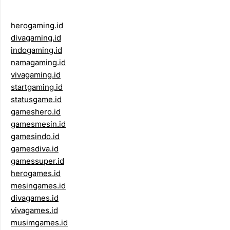
herogaming.id
divagaming.id
indogaming.id
namagaming.id
vivagaming.id
startgaming.id
statusgame.id
gameshero.id
gamesmesin.id
gamesindo.id
gamesdiva.id
gamessuper.id
herogames.id
mesingames.id
divagames.id
vivagames.id
musimgames.id