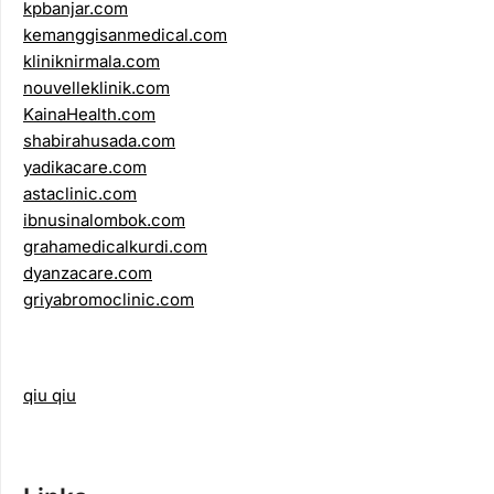
kpbanjar.com
kemanggisanmedical.com
kliniknirmala.com
nouvelleklinik.com
KainaHealth.com
shabirahusada.com
yadikacare.com
astaclinic.com
ibnusinalombok.com
grahamedicalkurdi.com
dyanzacare.com
griyabromoclinic.com
qiu qiu