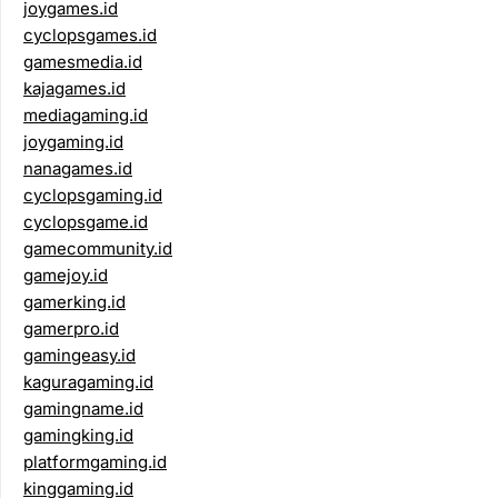
joygames.id
cyclopsgames.id
gamesmedia.id
kajagames.id
mediagaming.id
joygaming.id
nanagames.id
cyclopsgaming.id
cyclopsgame.id
gamecommunity.id
gamejoy.id
gamerking.id
gamerpro.id
gamingeasy.id
kaguragaming.id
gamingname.id
gamingking.id
platformgaming.id
kinggaming.id