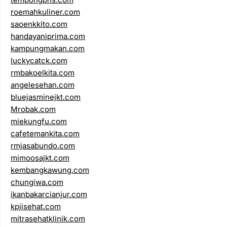
roemahkuliner.com
saoenkkito.com
handayaniprima.com
kampungmakan.com
luckycatck.com
rmbakoelkita.com
angelesehan.com
bluejasminejkt.com
Mrobak.com
miekungfu.com
cafetemankita.com
rmjasabundo.com
mimoosajkt.com
kembangkawung.com
chungiwa.com
ikanbakarcianjur.com
kpjisehat.com
mitrasehatklinik.com