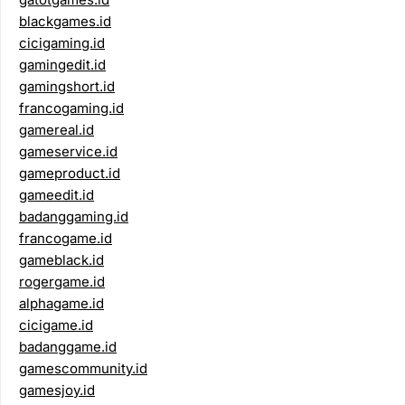
blackgames.id
cicigaming.id
gamingedit.id
gamingshort.id
francogaming.id
gamereal.id
gameservice.id
gameproduct.id
gameedit.id
badanggaming.id
francogame.id
gameblack.id
rogergame.id
alphagame.id
cicigame.id
badanggame.id
gamescommunity.id
gamesjoy.id