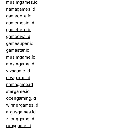
musimgames.id
namagames.id
gamecore.id
gamemesin.id
gamehero.id
gamediva.id
gamesuper.id
gamestar.id
musimgame.id
mesingame.id
vivagame.id
divagame.id
namagame.id
stargame.id
opengaming.id
winnergames.id
argusgames.id
zilonggame.id
rubygame.id