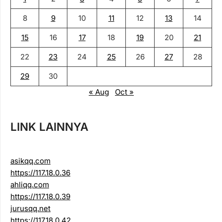
8
9
10
11
12
13
14
15
16
17
18
19
20
21
22
23
24
25
26
27
28
29
30
« Aug
Oct »
LINK LAINNYA
asikqq.com
https://117.18.0.36
ahliqq.com
https://117.18.0.39
jurusqq.net
https://117.18.0.42