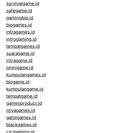
survivalgame.id
safegame.id
gamingbio.id
biogames.id
intragames.id
introgaming.id
tempatgames.id
suaragame.id
intragame.id
omnigame.id
kumpulangames.id
biogame.id
kumpulangame.id
tempatgame.id
gamesproduct.id
miyagames.id
gatotgames.id
blackgames.id
cicigaming.id