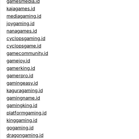
gamesmedia.id
kajagames.id
mediagaming.id
joygaming.id
nanagames.id
cyclopsgaming.id
cyclopsgame.id
gamecommunity.id
gamejoy.id
gamerking.id
gamerpro.id
gamingeasy.id
kaguragaming.id
gamingname.id
gamingking.id
platformgaming.id
kinggaming.id
gogaming.id
dragongaming.id