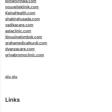
kliniknirmala.com
nouvelleklinik.com
KainaHealth.com
shabirahusada.com
yadikacare.com
astaclinic.com
ibnusinalombok.com
grahamedicalkurdi.com
dyanzacare.com
griyabromoclinic.com
qiu qiu
Links