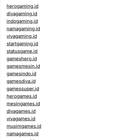
herogaming.id
divagaming.id
indogaming.id
namagaming.id
vivagaming.id
startgaming.id
statusgame.id
gameshero.id
gamesmesin.id
gamesindo.id
gamesdiva.id
gamessuper.id
herogames.id
mesingames.id
divagames.id
vivagames.id
musimgames.id
namagames.id