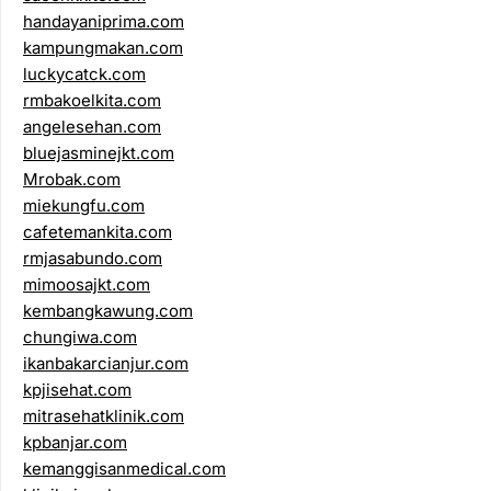
handayaniprima.com
kampungmakan.com
luckycatck.com
rmbakoelkita.com
angelesehan.com
bluejasminejkt.com
Mrobak.com
miekungfu.com
cafetemankita.com
rmjasabundo.com
mimoosajkt.com
kembangkawung.com
chungiwa.com
ikanbakarcianjur.com
kpjisehat.com
mitrasehatklinik.com
kpbanjar.com
kemanggisanmedical.com