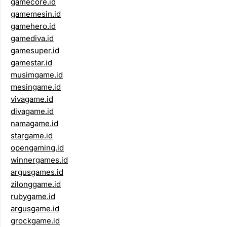
gamecore.id
gamemesin.id
gamehero.id
gamediva.id
gamesuper.id
gamestar.id
musimgame.id
mesingame.id
vivagame.id
divagame.id
namagame.id
stargame.id
opengaming.id
winnergames.id
argusgames.id
zilonggame.id
rubygame.id
argusgame.id
grockgame.id