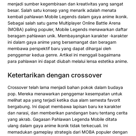
menjadi sumber kegembiraan dan kreativitas yang sangat
besar. Salah satu konsep yang menarik adalah menata
kembali pahlawan Mobile Legends dalam gaya anime ikonik.
Sebagai salah satu game Multiplayer Online Battle Arena
(MOBA) paling populer, Mobile Legends menawarkan daftar
beragam pahlawan unik. Membayangkan karakter -karakter
ini dalam gaya anime yang bersemangat dan beragam
membawa perspektif baru yang dapat dihargai oleh
penggemar kedua genre. Artikel ini menggali bagaimana
para pahlawan ini dapat diubah melalui lensa estetika anime.
Ketertarikan dengan crossover
Crossover telah lama menjadi bahan pokok dalam budaya
pop. Mereka menawarkan penggemar kesempatan untuk
melihat apa yang terjadi ketika dua alam semesta favorit
bergabung. Ini dapat membawa lapisan baru ke karakter
dan narasi, dan memberikan pandangan baru tentang cerita
yang akrab. Gagasan Pahlawan Legenda Mobile ditata
ulang dalam gaya anime ikonik tidak terkecuali. Ini
memadukan gameplay strategis dari MOBA populer dengan