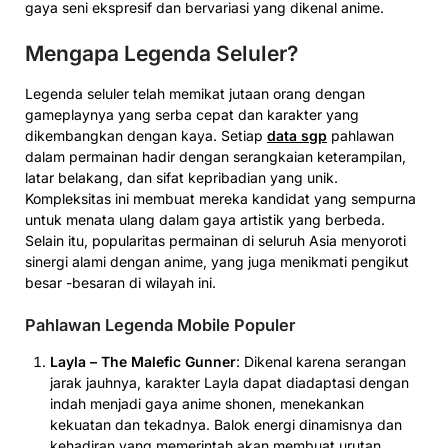
gaya seni ekspresif dan bervariasi yang dikenal anime.
Mengapa Legenda Seluler?
Legenda seluler telah memikat jutaan orang dengan
gameplaynya yang serba cepat dan karakter yang
dikembangkan dengan kaya. Setiap
data sgp
pahlawan
dalam permainan hadir dengan serangkaian keterampilan,
latar belakang, dan sifat kepribadian yang unik.
Kompleksitas ini membuat mereka kandidat yang sempurna
untuk menata ulang dalam gaya artistik yang berbeda.
Selain itu, popularitas permainan di seluruh Asia menyoroti
sinergi alami dengan anime, yang juga menikmati pengikut
besar -besaran di wilayah ini.
Pahlawan Legenda Mobile Populer
Layla – The Malefic Gunner
: Dikenal karena serangan
jarak jauhnya, karakter Layla dapat diadaptasi dengan
indah menjadi gaya anime shonen, menekankan
kekuatan dan tekadnya. Balok energi dinamisnya dan
kehadiran yang memerintah akan membuat urutan