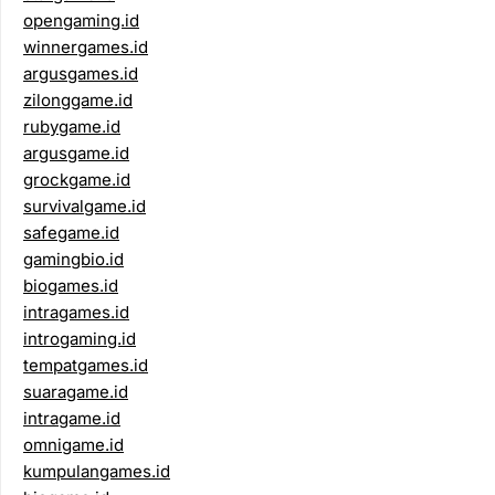
opengaming.id
winnergames.id
argusgames.id
zilonggame.id
rubygame.id
argusgame.id
grockgame.id
survivalgame.id
safegame.id
gamingbio.id
biogames.id
intragames.id
introgaming.id
tempatgames.id
suaragame.id
intragame.id
omnigame.id
kumpulangames.id