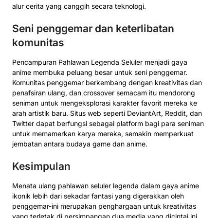
alur cerita yang canggih secara teknologi.
Seni penggemar dan keterlibatan
komunitas
Pencampuran Pahlawan Legenda Seluler menjadi gaya
anime membuka peluang besar untuk seni penggemar.
Komunitas penggemar berkembang dengan kreativitas dan
penafsiran ulang, dan crossover semacam itu mendorong
seniman untuk mengeksplorasi karakter favorit mereka ke
arah artistik baru. Situs web seperti DeviantArt, Reddit, dan
Twitter dapat berfungsi sebagai platform bagi para seniman
untuk memamerkan karya mereka, semakin memperkuat
jembatan antara budaya game dan anime.
Kesimpulan
Menata ulang pahlawan seluler legenda dalam gaya anime
ikonik lebih dari sekadar fantasi yang digerakkan oleh
penggemar-ini merupakan penghargaan untuk kreativitas
yang terletak di persimpangan dua media yang dicintai ini.