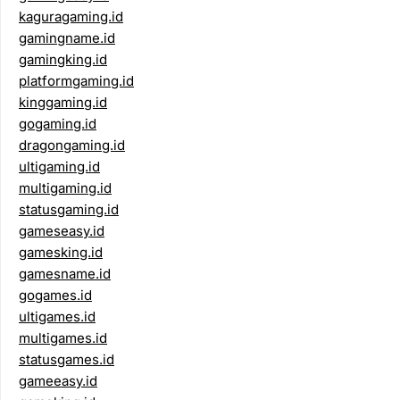
kaguragaming.id
gamingname.id
gamingking.id
platformgaming.id
kinggaming.id
gogaming.id
dragongaming.id
ultigaming.id
multigaming.id
statusgaming.id
gameseasy.id
gamesking.id
gamesname.id
gogames.id
ultigames.id
multigames.id
statusgames.id
gameeasy.id