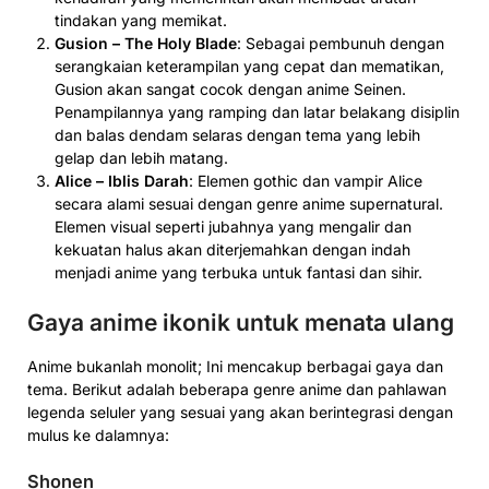
tindakan yang memikat.
Gusion – The Holy Blade
: Sebagai pembunuh dengan
serangkaian keterampilan yang cepat dan mematikan,
Gusion akan sangat cocok dengan anime Seinen.
Penampilannya yang ramping dan latar belakang disiplin
dan balas dendam selaras dengan tema yang lebih
gelap dan lebih matang.
Alice – Iblis Darah
: Elemen gothic dan vampir Alice
secara alami sesuai dengan genre anime supernatural.
Elemen visual seperti jubahnya yang mengalir dan
kekuatan halus akan diterjemahkan dengan indah
menjadi anime yang terbuka untuk fantasi dan sihir.
Gaya anime ikonik untuk menata ulang
Anime bukanlah monolit; Ini mencakup berbagai gaya dan
tema. Berikut adalah beberapa genre anime dan pahlawan
legenda seluler yang sesuai yang akan berintegrasi dengan
mulus ke dalamnya:
Shonen