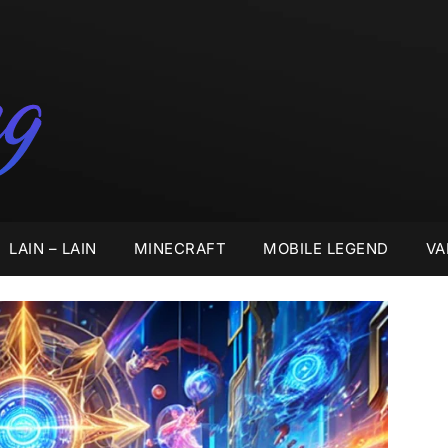
LAIN – LAIN
MINECRAFT
MOBILE LEGEND
VA