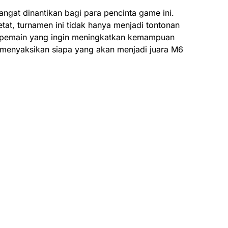
gat dinantikan bagi para pencinta game ini.
at, turnamen ini tidak hanya menjadi tontonan
gi pemain yang ingin meningkatkan kemampuan
menyaksikan siapa yang akan menjadi juara M6