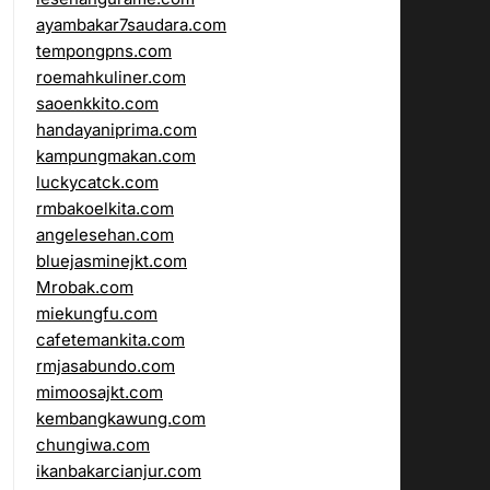
ayambakar7saudara.com
tempongpns.com
roemahkuliner.com
saoenkkito.com
handayaniprima.com
kampungmakan.com
luckycatck.com
rmbakoelkita.com
angelesehan.com
bluejasminejkt.com
Mrobak.com
miekungfu.com
cafetemankita.com
rmjasabundo.com
mimoosajkt.com
kembangkawung.com
chungiwa.com
ikanbakarcianjur.com