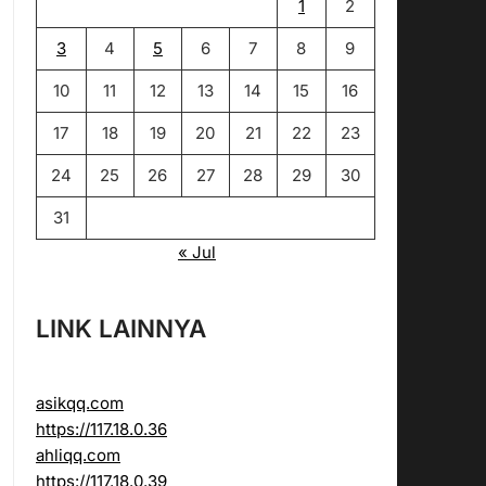
1
2
3
4
5
6
7
8
9
10
11
12
13
14
15
16
17
18
19
20
21
22
23
24
25
26
27
28
29
30
31
« Jul
LINK LAINNYA
asikqq.com
https://117.18.0.36
ahliqq.com
https://117.18.0.39