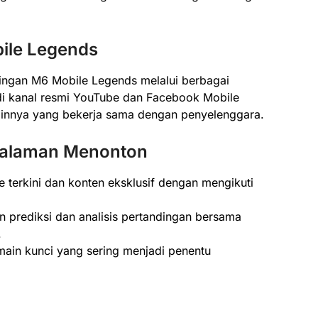
ile Legends
ngan M6 Mobile Legends melalui berbagai
 di kanal resmi YouTube dan Facebook Mobile
lainnya yang bekerja sama dengan penyelenggara.
galaman Menonton
terkini dan konten eksklusif dengan mengikuti
n prediksi dan analisis pertandingan bersama
.
ain kunci yang sering menjadi penentu