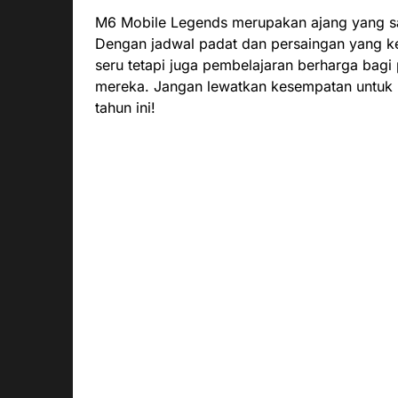
M6 Mobile Legends merupakan ajang yang san
Dengan jadwal padat dan persaingan yang ket
seru tetapi juga pembelajaran berharga ba
mereka. Jangan lewatkan kesempatan untuk 
tahun ini!