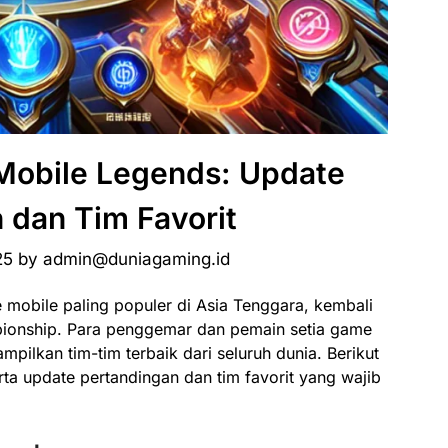
Mobile Legends: Update
 dan Tim Favorit
25
by
admin@duniagaming.id
 mobile paling populer di Asia Tenggara, kembali
ionship. Para penggemar dan pemain setia game
pilkan tim-tim terbaik dari seluruh dunia. Berikut
ta update pertandingan dan tim favorit yang wajib