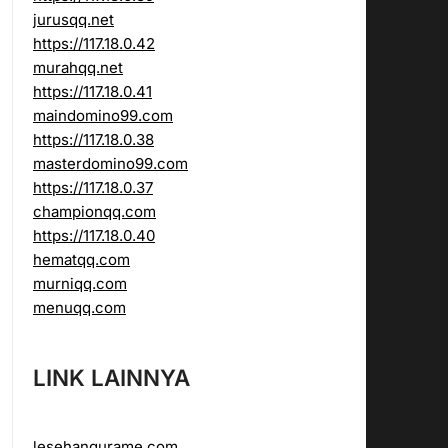
jurusqq.net
https://117.18.0.42
murahqq.net
https://117.18.0.41
maindomino99.com
https://117.18.0.38
masterdomino99.com
https://117.18.0.37
championqq.com
https://117.18.0.40
hematqq.com
murniqq.com
menuqq.com
LINK LAINNYA
lesehangurame.com