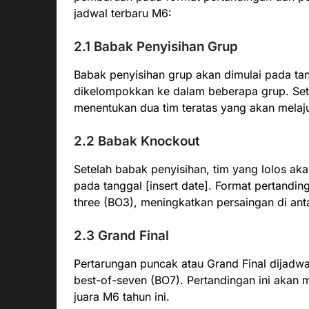
jadwal terbaru M6:
2.1 Babak Penyisihan Grup
Babak penyisihan grup akan dimulai pada tan
dikelompokkan ke dalam beberapa grup. Seti
menentukan dua tim teratas yang akan melaju
2.2 Babak Knockout
Setelah babak penyisihan, tim yang lolos a
pada tanggal [insert date]. Format pertandin
three (BO3), meningkatkan persaingan di ant
2.3 Grand Final
Pertarungan puncak atau Grand Final dijadwa
best-of-seven (BO7). Pertandingan ini akan
juara M6 tahun ini.