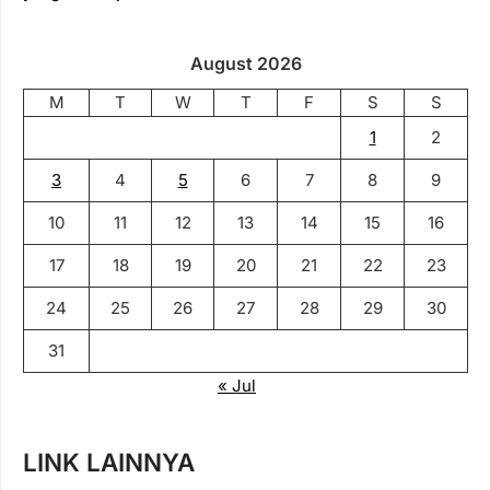
August 2026
M
T
W
T
F
S
S
1
2
3
4
5
6
7
8
9
10
11
12
13
14
15
16
17
18
19
20
21
22
23
24
25
26
27
28
29
30
31
« Jul
LINK LAINNYA