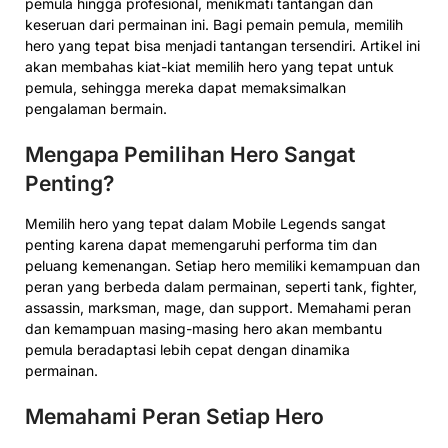
pemula hingga profesional, menikmati tantangan dan
keseruan dari permainan ini. Bagi pemain pemula, memilih
hero yang tepat bisa menjadi tantangan tersendiri. Artikel ini
akan membahas kiat-kiat memilih hero yang tepat untuk
pemula, sehingga mereka dapat memaksimalkan
pengalaman bermain.
Mengapa Pemilihan Hero Sangat
Penting?
Memilih hero yang tepat dalam Mobile Legends sangat
penting karena dapat memengaruhi performa tim dan
peluang kemenangan. Setiap hero memiliki kemampuan dan
peran yang berbeda dalam permainan, seperti tank, fighter,
assassin, marksman, mage, dan support. Memahami peran
dan kemampuan masing-masing hero akan membantu
pemula beradaptasi lebih cepat dengan dinamika
permainan.
Memahami Peran Setiap Hero