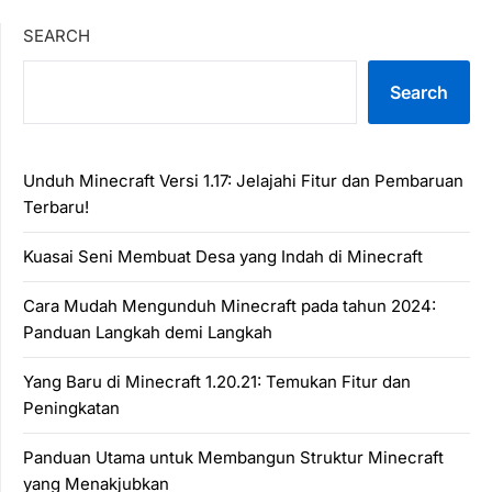
SEARCH
Search
Unduh Minecraft Versi 1.17: Jelajahi Fitur dan Pembaruan
Terbaru!
Kuasai Seni Membuat Desa yang Indah di Minecraft
Cara Mudah Mengunduh Minecraft pada tahun 2024:
Panduan Langkah demi Langkah
Yang Baru di Minecraft 1.20.21: Temukan Fitur dan
Peningkatan
Panduan Utama untuk Membangun Struktur Minecraft
yang Menakjubkan