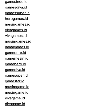
gamesindo.id
gamesdiva.id
gamessuper.id
herogames.id
mesingames.id
divagames.id
vivagames.id
musimgames.id
namagames.id
gamecore.id
gamemesin.id
gamehero.id
gamediva.id
gamesuper.id
gamestar.id
musimgame.id
mesingame.id
vivagame.id
divagame.id