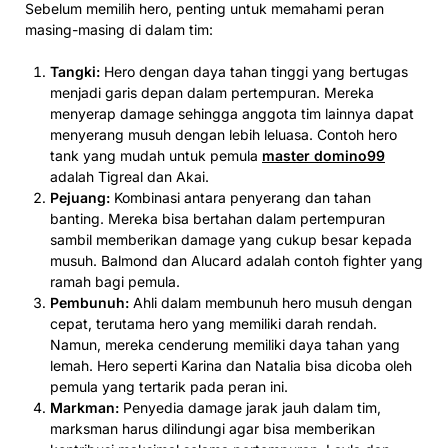
Sebelum memilih hero, penting untuk memahami peran
masing-masing di dalam tim:
Tangki:
Hero dengan daya tahan tinggi yang bertugas
menjadi garis depan dalam pertempuran. Mereka
menyerap damage sehingga anggota tim lainnya dapat
menyerang musuh dengan lebih leluasa. Contoh hero
tank yang mudah untuk pemula
master domino99
adalah Tigreal dan Akai.
Pejuang:
Kombinasi antara penyerang dan tahan
banting. Mereka bisa bertahan dalam pertempuran
sambil memberikan damage yang cukup besar kepada
musuh. Balmond dan Alucard adalah contoh fighter yang
ramah bagi pemula.
Pembunuh:
Ahli dalam membunuh hero musuh dengan
cepat, terutama hero yang memiliki darah rendah.
Namun, mereka cenderung memiliki daya tahan yang
lemah. Hero seperti Karina dan Natalia bisa dicoba oleh
pemula yang tertarik pada peran ini.
Markman:
Penyedia damage jarak jauh dalam tim,
marksman harus dilindungi agar bisa memberikan