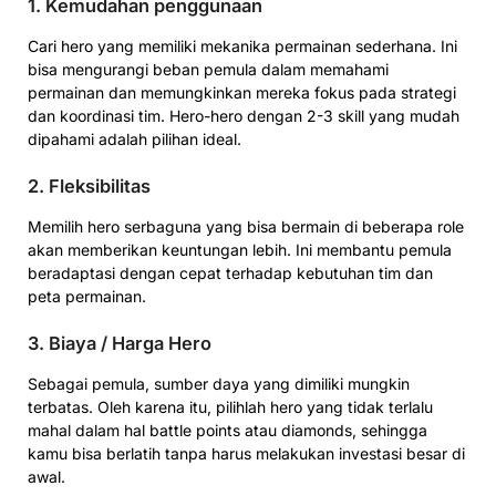
1.
Kemudahan penggunaan
Cari hero yang memiliki mekanika permainan sederhana. Ini
bisa mengurangi beban pemula dalam memahami
permainan dan memungkinkan mereka fokus pada strategi
dan koordinasi tim. Hero-hero dengan 2-3 skill yang mudah
dipahami adalah pilihan ideal.
2.
Fleksibilitas
Memilih hero serbaguna yang bisa bermain di beberapa role
akan memberikan keuntungan lebih. Ini membantu pemula
beradaptasi dengan cepat terhadap kebutuhan tim dan
peta permainan.
3.
Biaya / Harga Hero
Sebagai pemula, sumber daya yang dimiliki mungkin
terbatas. Oleh karena itu, pilihlah hero yang tidak terlalu
mahal dalam hal battle points atau diamonds, sehingga
kamu bisa berlatih tanpa harus melakukan investasi besar di
awal.