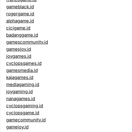
gameblack.id
rogergame.id
alphagame.id
cicigame.id
badanggame.id
gamescommunity.id
gamesjoy.id
joygames.id
cyclopsgames.id
gamesmedia.id
kajagames.id
mediagaming.id
joygaming.id
nanagames.id
cyclopsgaming.id
cyclopsgame.id
gamecommunity.id
gamejoy.id