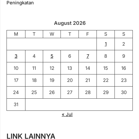
Peningkatan
August 2026
M
T
W
T
F
S
S
1
2
3
4
5
6
7
8
9
10
11
12
13
14
15
16
17
18
19
20
21
22
23
24
25
26
27
28
29
30
31
« Jul
LINK LAINNYA