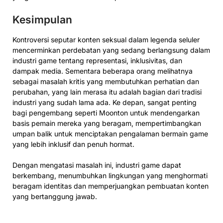
Kesimpulan
Kontroversi seputar konten seksual dalam legenda seluler
mencerminkan perdebatan yang sedang berlangsung dalam
industri game tentang representasi, inklusivitas, dan
dampak media. Sementara beberapa orang melihatnya
sebagai masalah kritis yang membutuhkan perhatian dan
perubahan, yang lain merasa itu adalah bagian dari tradisi
industri yang sudah lama ada. Ke depan, sangat penting
bagi pengembang seperti Moonton untuk mendengarkan
basis pemain mereka yang beragam, mempertimbangkan
umpan balik untuk menciptakan pengalaman bermain game
yang lebih inklusif dan penuh hormat.
Dengan mengatasi masalah ini, industri game dapat
berkembang, menumbuhkan lingkungan yang menghormati
beragam identitas dan memperjuangkan pembuatan konten
yang bertanggung jawab.