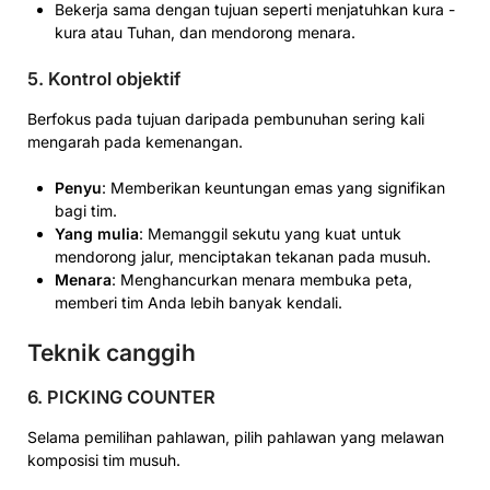
Bekerja sama dengan tujuan seperti menjatuhkan kura -
kura atau Tuhan, dan mendorong menara.
5. Kontrol objektif
Berfokus pada tujuan daripada pembunuhan sering kali
mengarah pada kemenangan.
Penyu
: Memberikan keuntungan emas yang signifikan
bagi tim.
Yang mulia
: Memanggil sekutu yang kuat untuk
mendorong jalur, menciptakan tekanan pada musuh.
Menara
: Menghancurkan menara membuka peta,
memberi tim Anda lebih banyak kendali.
Teknik canggih
6. PICKING COUNTER
Selama pemilihan pahlawan, pilih pahlawan yang melawan
komposisi tim musuh.