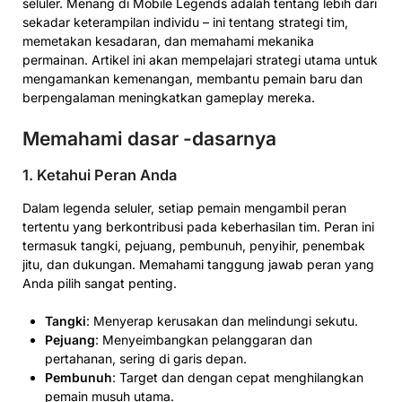
seluler. Menang di Mobile Legends adalah tentang lebih dari
sekadar keterampilan individu – ini tentang strategi tim,
memetakan kesadaran, dan memahami mekanika
permainan. Artikel ini akan mempelajari strategi utama untuk
mengamankan kemenangan, membantu pemain baru dan
berpengalaman meningkatkan gameplay mereka.
Memahami dasar -dasarnya
1. Ketahui Peran Anda
Dalam legenda seluler, setiap pemain mengambil peran
tertentu yang berkontribusi pada keberhasilan tim. Peran ini
termasuk tangki, pejuang, pembunuh, penyihir, penembak
jitu, dan dukungan. Memahami tanggung jawab peran yang
Anda pilih sangat penting.
Tangki
: Menyerap kerusakan dan melindungi sekutu.
Pejuang
: Menyeimbangkan pelanggaran dan
pertahanan, sering di garis depan.
Pembunuh
: Target dan dengan cepat menghilangkan
pemain musuh utama.