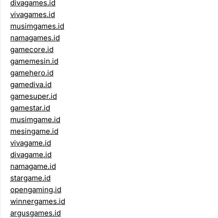
divagames.id
vivagames.id
musimgames.id
namagames.id
gamecore.id
gamemesin.id
gamehero.id
gamediva.id
gamesuper.id
gamestar.id
musimgame.id
mesingame.id
vivagame.id
divagame.id
namagame.id
stargame.id
opengaming.id
winnergames.id
argusgames.id