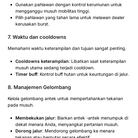
Gunakan pahlawan dengan kontrol kerumunan untuk
mengganggu musuh mobilitas tinggi.
Pilih pahlawan yang tahan lama untuk melawan dealer
kerusakan burst.
7. Waktu dan cooldowns
Memahami waktu keterampilan dan tujuan sangat penting.
Cooldowns keterampilan
: Libatkan saat keterampilan
musuh utama sedang terjadi cooldown.
Timer buff
: Kontrol buff hutan untuk keuntungan di jalur.
8. Manajemen Gelombang
Kelola gelombang antek untuk mempertahankan tekanan
pada musuh.
Membekukan jalur
: Biarkan antek -antek menumpuk di
dekat menara Anda, menyangkal pertanian musuh.
Dorong jalur
: Mendorong gelombang ke menara
tekanan atau berputar secara efektif.