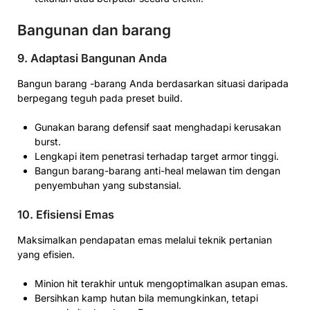
Bangunan dan barang
9. Adaptasi Bangunan Anda
Bangun barang -barang Anda berdasarkan situasi daripada
berpegang teguh pada preset build.
Gunakan barang defensif saat menghadapi kerusakan
burst.
Lengkapi item penetrasi terhadap target armor tinggi.
Bangun barang-barang anti-heal melawan tim dengan
penyembuhan yang substansial.
10. Efisiensi Emas
Maksimalkan pendapatan emas melalui teknik pertanian
yang efisien.
Minion hit terakhir untuk mengoptimalkan asupan emas.
Bersihkan kamp hutan bila memungkinkan, tetapi