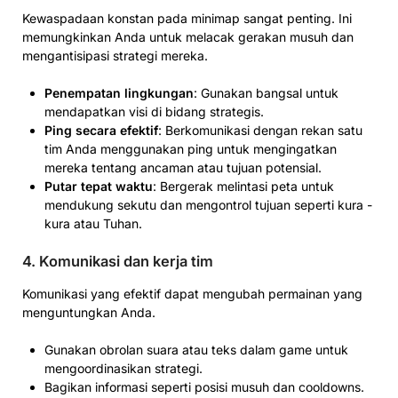
Kewaspadaan konstan pada minimap sangat penting. Ini
memungkinkan Anda untuk melacak gerakan musuh dan
mengantisipasi strategi mereka.
Penempatan lingkungan
: Gunakan bangsal untuk
mendapatkan visi di bidang strategis.
Ping secara efektif
: Berkomunikasi dengan rekan satu
tim Anda menggunakan ping untuk mengingatkan
mereka tentang ancaman atau tujuan potensial.
Putar tepat waktu
: Bergerak melintasi peta untuk
mendukung sekutu dan mengontrol tujuan seperti kura -
kura atau Tuhan.
4. Komunikasi dan kerja tim
Komunikasi yang efektif dapat mengubah permainan yang
menguntungkan Anda.
Gunakan obrolan suara atau teks dalam game untuk
mengoordinasikan strategi.
Bagikan informasi seperti posisi musuh dan cooldowns.