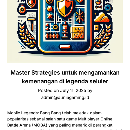
Master Strategies untuk mengamankan
kemenangan di legenda seluler
Posted on
July 11, 2025
by
admin@duniagaming.id
Mobile Legends: Bang Bang telah meledak dalam
popularitas sebagai salah satu game Multiplayer Online
Battle Arena (MOBA) yang paling menarik di perangkat