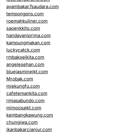
ayambakar7saudara.com
tempongpns.com
roemahkuliner.com
saoenkkito.com
handayaniprima.com
kampungmakan.com
luckycatck.com
rmbakoelkita.com
angelesehan.com
bluejasminejkt.com
Mrobak.com
miekungfu.com
cafetemankita.com
rmjasabundo.com
mimoosajkt.com
kembangkawung.com
chungiwa.com
ikanbakarcianjur.com