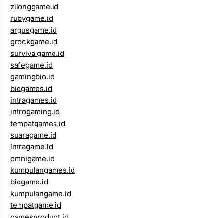
zilonggame.id
rubygame.id
argusgame.id
grockgame.id
survivalgame.id
safegame.id
gamingbio.id
biogames.id
intragames.id
introgaming.id
tempatgames.id
suaragame.id
intragame.id
omnigame.id
kumpulangames.id
biogame.id
kumpulangame.id
tempatgame.id
gamesproduct.id