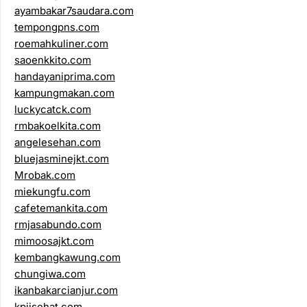
ayambakar7saudara.com
tempongpns.com
roemahkuliner.com
saoenkkito.com
handayaniprima.com
kampungmakan.com
luckycatck.com
rmbakoelkita.com
angelesehan.com
bluejasminejkt.com
Mrobak.com
miekungfu.com
cafetemankita.com
rmjasabundo.com
mimoosajkt.com
kembangkawung.com
chungiwa.com
ikanbakarcianjur.com
kpjisehat.com