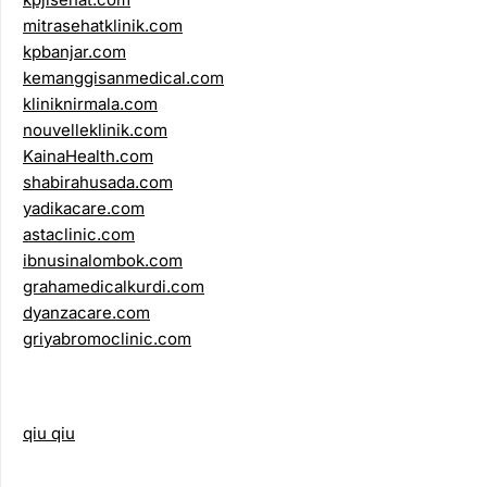
mitrasehatklinik.com
kpbanjar.com
kemanggisanmedical.com
kliniknirmala.com
nouvelleklinik.com
KainaHealth.com
shabirahusada.com
yadikacare.com
astaclinic.com
ibnusinalombok.com
grahamedicalkurdi.com
dyanzacare.com
griyabromoclinic.com
qiu qiu