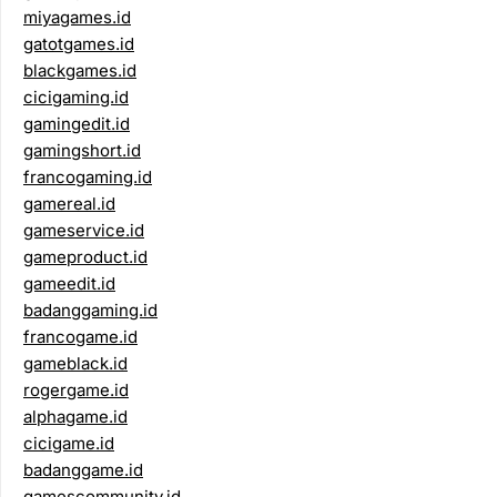
miyagames.id
gatotgames.id
blackgames.id
cicigaming.id
gamingedit.id
gamingshort.id
francogaming.id
gamereal.id
gameservice.id
gameproduct.id
gameedit.id
badanggaming.id
francogame.id
gameblack.id
rogergame.id
alphagame.id
cicigame.id
badanggame.id
gamescommunity.id