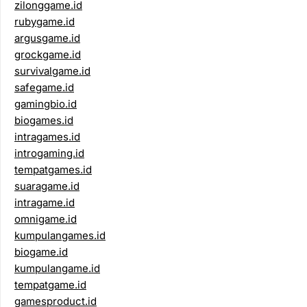
zilonggame.id
rubygame.id
argusgame.id
grockgame.id
survivalgame.id
safegame.id
gamingbio.id
biogames.id
intragames.id
introgaming.id
tempatgames.id
suaragame.id
intragame.id
omnigame.id
kumpulangames.id
biogame.id
kumpulangame.id
tempatgame.id
gamesproduct.id