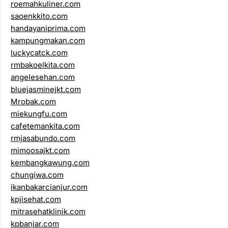
roemahkuliner.com
saoenkkito.com
handayaniprima.com
kampungmakan.com
luckycatck.com
rmbakoelkita.com
angelesehan.com
bluejasminejkt.com
Mrobak.com
miekungfu.com
cafetemankita.com
rmjasabundo.com
mimoosajkt.com
kembangkawung.com
chungiwa.com
ikanbakarcianjur.com
kpjisehat.com
mitrasehatklinik.com
kpbanjar.com