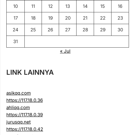
10
11
12
13
14
15
16
17
18
19
20
21
22
23
24
25
26
27
28
29
30
31
« Jul
LINK LAINNYA
asikqq.com
https://117.18.0.36
ahliqq.com
https://117.18.0.39
jurusqq.net
https://117.18.0.42