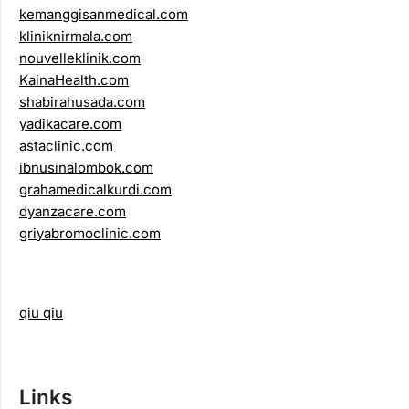
kemanggisanmedical.com
kliniknirmala.com
nouvelleklinik.com
KainaHealth.com
shabirahusada.com
yadikacare.com
astaclinic.com
ibnusinalombok.com
grahamedicalkurdi.com
dyanzacare.com
griyabromoclinic.com
qiu qiu
Links