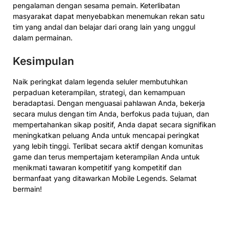
pengalaman dengan sesama pemain. Keterlibatan
masyarakat dapat menyebabkan menemukan rekan satu
tim yang andal dan belajar dari orang lain yang unggul
dalam permainan.
Kesimpulan
Naik peringkat dalam legenda seluler membutuhkan
perpaduan keterampilan, strategi, dan kemampuan
beradaptasi. Dengan menguasai pahlawan Anda, bekerja
secara mulus dengan tim Anda, berfokus pada tujuan, dan
mempertahankan sikap positif, Anda dapat secara signifikan
meningkatkan peluang Anda untuk mencapai peringkat
yang lebih tinggi. Terlibat secara aktif dengan komunitas
game dan terus mempertajam keterampilan Anda untuk
menikmati tawaran kompetitif yang kompetitif dan
bermanfaat yang ditawarkan Mobile Legends. Selamat
bermain!