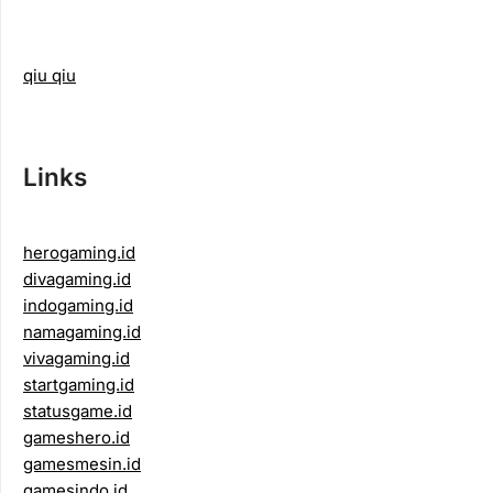
qiu qiu
Links
herogaming.id
divagaming.id
indogaming.id
namagaming.id
vivagaming.id
startgaming.id
statusgame.id
gameshero.id
gamesmesin.id
gamesindo.id