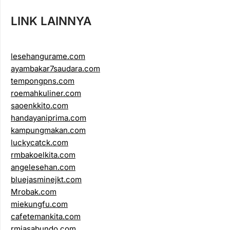
LINK LAINNYA
lesehangurame.com
ayambakar7saudara.com
tempongpns.com
roemahkuliner.com
saoenkkito.com
handayaniprima.com
kampungmakan.com
luckycatck.com
rmbakoelkita.com
angelesehan.com
bluejasminejkt.com
Mrobak.com
miekungfu.com
cafetemankita.com
rmjasabundo.com