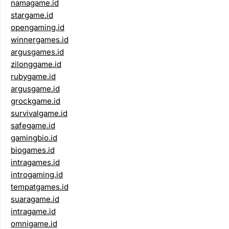
namagame.id
stargame.id
opengaming.id
winnergames.id
argusgames.id
zilonggame.id
rubygame.id
argusgame.id
grockgame.id
survivalgame.id
safegame.id
gamingbio.id
biogames.id
intragames.id
introgaming.id
tempatgames.id
suaragame.id
intragame.id
omnigame.id