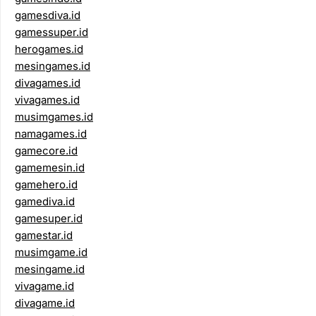
gamesdiva.id
gamessuper.id
herogames.id
mesingames.id
divagames.id
vivagames.id
musimgames.id
namagames.id
gamecore.id
gamemesin.id
gamehero.id
gamediva.id
gamesuper.id
gamestar.id
musimgame.id
mesingame.id
vivagame.id
divagame.id