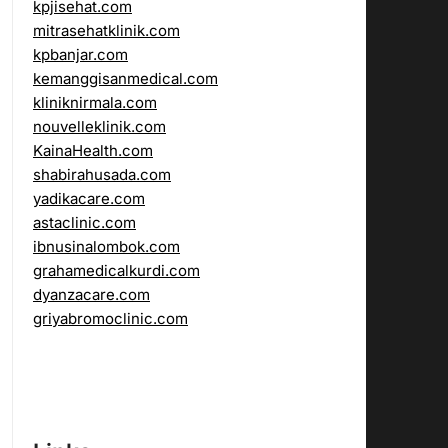
kpjisehat.com
mitrasehatklinik.com
kpbanjar.com
kemanggisanmedical.com
kliniknirmala.com
nouvelleklinik.com
KainaHealth.com
shabirahusada.com
yadikacare.com
astaclinic.com
ibnusinalombok.com
grahamedicalkurdi.com
dyanzacare.com
griyabromoclinic.com