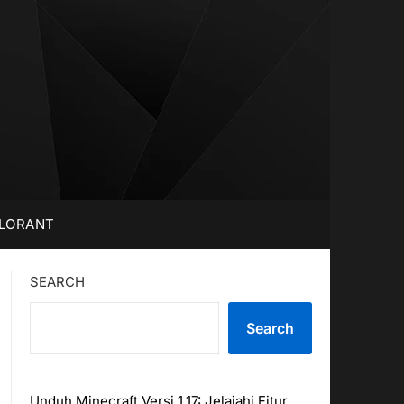
LORANT
SEARCH
Search
Unduh Minecraft Versi 1.17: Jelajahi Fitur