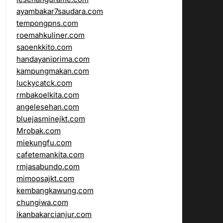
ayambakar7saudara.com
tempongpns.com
roemahkuliner.com
saoenkkito.com
handayaniprima.com
kampungmakan.com
luckycatck.com
rmbakoelkita.com
angelesehan.com
bluejasminejkt.com
Mrobak.com
miekungfu.com
cafetemankita.com
rmjasabundo.com
mimoosajkt.com
kembangkawung.com
chungiwa.com
ikanbakarcianjur.com