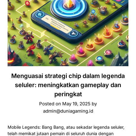
Menguasai strategi chip dalam legenda
seluler: meningkatkan gameplay dan
peringkat
Posted on
May 19, 2025
by
admin@duniagaming.id
Mobile Legends: Bang Bang, atau sekadar legenda seluler,
telah memikat jutaan pemain di seluruh dunia dengan