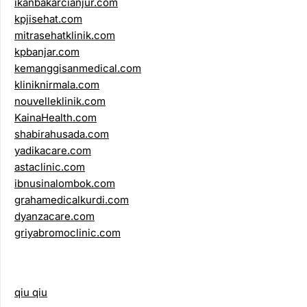
ikanbakarcianjur.com
kpjisehat.com
mitrasehatklinik.com
kpbanjar.com
kemanggisanmedical.com
kliniknirmala.com
nouvelleklinik.com
KainaHealth.com
shabirahusada.com
yadikacare.com
astaclinic.com
ibnusinalombok.com
grahamedicalkurdi.com
dyanzacare.com
griyabromoclinic.com
qiu qiu