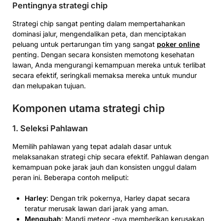
Pentingnya strategi chip
Strategi chip sangat penting dalam mempertahankan
dominasi jalur, mengendalikan peta, dan menciptakan
peluang untuk pertarungan tim yang sangat
poker online
penting. Dengan secara konsisten memotong kesehatan
lawan, Anda mengurangi kemampuan mereka untuk terlibat
secara efektif, seringkali memaksa mereka untuk mundur
dan melupakan tujuan.
Komponen utama strategi chip
1. Seleksi Pahlawan
Memilih pahlawan yang tepat adalah dasar untuk
melaksanakan strategi chip secara efektif. Pahlawan dengan
kemampuan poke jarak jauh dan konsisten unggul dalam
peran ini. Beberapa contoh meliputi:
Harley
: Dengan trik pokernya, Harley dapat secara
teratur merusak lawan dari jarak yang aman.
Mengubah
: Mandi meteor -nya memberikan kerusakan