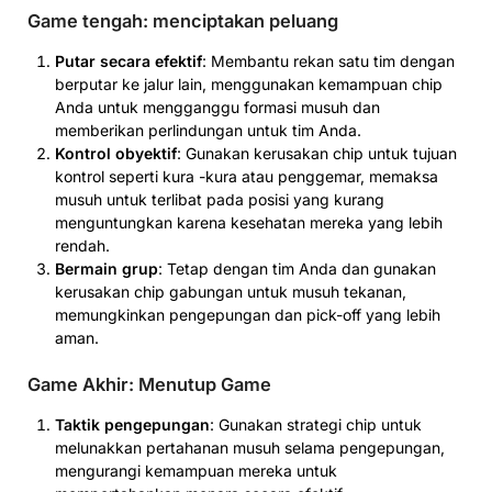
Game tengah: menciptakan peluang
Putar secara efektif
: Membantu rekan satu tim dengan
berputar ke jalur lain, menggunakan kemampuan chip
Anda untuk mengganggu formasi musuh dan
memberikan perlindungan untuk tim Anda.
Kontrol obyektif
: Gunakan kerusakan chip untuk tujuan
kontrol seperti kura -kura atau penggemar, memaksa
musuh untuk terlibat pada posisi yang kurang
menguntungkan karena kesehatan mereka yang lebih
rendah.
Bermain grup
: Tetap dengan tim Anda dan gunakan
kerusakan chip gabungan untuk musuh tekanan,
memungkinkan pengepungan dan pick-off yang lebih
aman.
Game Akhir: Menutup Game
Taktik pengepungan
: Gunakan strategi chip untuk
melunakkan pertahanan musuh selama pengepungan,
mengurangi kemampuan mereka untuk