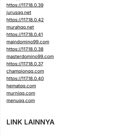
https://117.18.0.39
jurusqq.net
https://117.18.0.42
murahqq.net
https://117.18.0.41
maindomino99.com
https://117.18.0.38
masterdomino99.com
https://117.18.0.37
championqq.com
https://117.18.0.40
hematqq.com
murniqq.com
menuqq.com
LINK LAINNYA