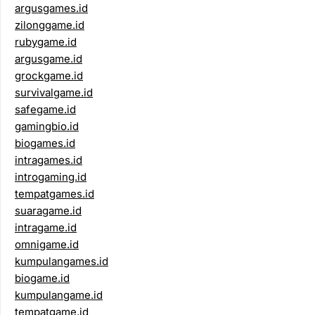
argusgames.id
zilonggame.id
rubygame.id
argusgame.id
grockgame.id
survivalgame.id
safegame.id
gamingbio.id
biogames.id
intragames.id
introgaming.id
tempatgames.id
suaragame.id
intragame.id
omnigame.id
kumpulangames.id
biogame.id
kumpulangame.id
tempatgame.id