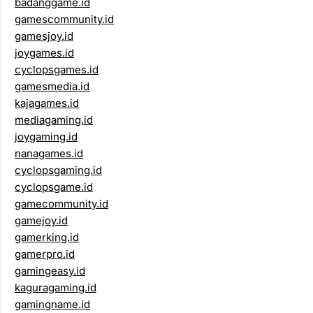
badanggame.id
gamescommunity.id
gamesjoy.id
joygames.id
cyclopsgames.id
gamesmedia.id
kajagames.id
mediagaming.id
joygaming.id
nanagames.id
cyclopsgaming.id
cyclopsgame.id
gamecommunity.id
gamejoy.id
gamerking.id
gamerpro.id
gamingeasy.id
kaguragaming.id
gamingname.id