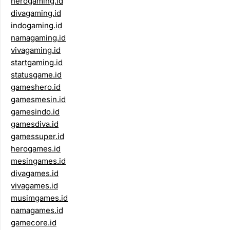
herogaming.id
divagaming.id
indogaming.id
namagaming.id
vivagaming.id
startgaming.id
statusgame.id
gameshero.id
gamesmesin.id
gamesindo.id
gamesdiva.id
gamessuper.id
herogames.id
mesingames.id
divagames.id
vivagames.id
musimgames.id
namagames.id
gamecore.id