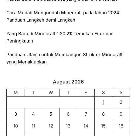
Cara Mudah Mengunduh Minecraft pada tahun 2024:
Panduan Langkah demi Langkah
Yang Baru di Minecraft 1.20.21: Temukan Fitur dan
Peningkatan
Panduan Utama untuk Membangun Struktur Minecraft
yang Menakjubkan
August 2026
M
T
W
T
F
S
S
1
2
3
4
5
6
7
8
9
10
11
12
13
14
15
16