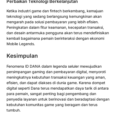
Perbaikan Teknologi Berkelanjutan
Ketika industri game dan fintech berkembang, kemajuan
teknologi yang sedang berlangsung kemungkinan akan
mengarah pada solusi pembayaran yang lebih efisien.
Peningkatan dalam fitur keamanan, kecepatan transaksi,
dan desain antarmuka pengguna akan terus mendefinisikan
kembali bagaimana pemain berinteraksi dengan ekonomi
Mobile Legends.
Kesimpulan
Fenomena ID DANA dalam legenda seluler mewujudkan
persimpangan gaming dan pembayaran digital, menyoroti
meningkatnya kebutuhan transaksi keuangan yang aman,
efisien, dan dapat diakses di dunia game. Karena dompet
digital seperti Dana terus mendapatkan daya tarik di antara
para pemain, sangat penting bagi pengembang dan
penyedia layanan untuk berinovasi dan beradaptasi dengan
kebutuhan komunitas game yang beragam dan terus
tumbuh.