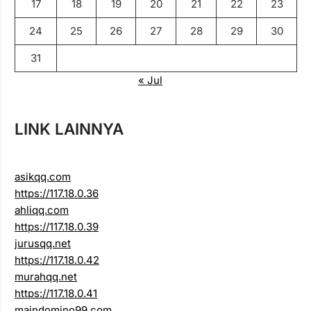
17
18
19
20
21
22
23
24
25
26
27
28
29
30
31
« Jul
LINK LAINNYA
asikqq.com
https://117.18.0.36
ahliqq.com
https://117.18.0.39
jurusqq.net
https://117.18.0.42
murahqq.net
https://117.18.0.41
maindomino99.com