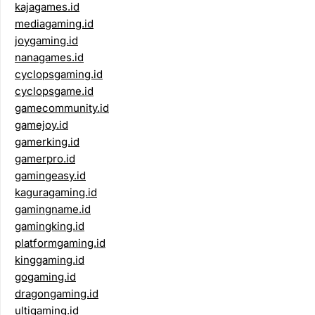
kajagames.id
mediagaming.id
joygaming.id
nanagames.id
cyclopsgaming.id
cyclopsgame.id
gamecommunity.id
gamejoy.id
gamerking.id
gamerpro.id
gamingeasy.id
kaguragaming.id
gamingname.id
gamingking.id
platformgaming.id
kinggaming.id
gogaming.id
dragongaming.id
ultigaming.id