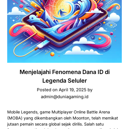
Menjelajahi Fenomena Dana ID di
Legenda Seluler
Posted on
April 19, 2025
by
admin@duniagaming.id
Mobile Legends, game Multiplayer Online Battle Arena
(MOBA) yang dikembangkan oleh Moonton, telah memikat
jutaan pemain secara global sejak dirilis. Salah satu