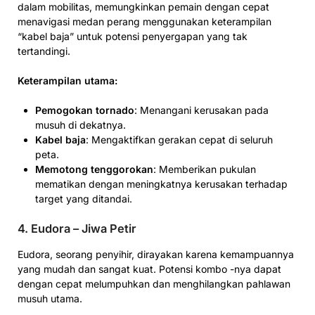
dalam mobilitas, memungkinkan pemain dengan cepat
menavigasi medan perang menggunakan keterampilan
“kabel baja” untuk potensi penyergapan yang tak
tertandingi.
Keterampilan utama:
Pemogokan tornado
: Menangani kerusakan pada
musuh di dekatnya.
Kabel baja
: Mengaktifkan gerakan cepat di seluruh
peta.
Memotong tenggorokan
: Memberikan pukulan
mematikan dengan meningkatnya kerusakan terhadap
target yang ditandai.
4. Eudora – Jiwa Petir
Eudora, seorang penyihir, dirayakan karena kemampuannya
yang mudah dan sangat kuat. Potensi kombo -nya dapat
dengan cepat melumpuhkan dan menghilangkan pahlawan
musuh utama.