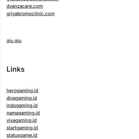
dyanzacare.com
griyabromoclinic.com
qiu qiu
Links
herogaming.id
divagaming.id
indogaming.id
namagaming.id
vivagaming.id
startgaming.id
statusgame.id