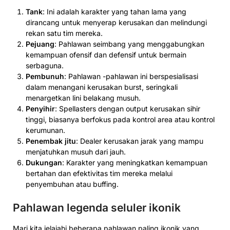
Tank
: Ini adalah karakter yang tahan lama yang
dirancang untuk menyerap kerusakan dan melindungi
rekan satu tim mereka.
Pejuang
: Pahlawan seimbang yang menggabungkan
kemampuan ofensif dan defensif untuk bermain
serbaguna.
Pembunuh
: Pahlawan -pahlawan ini berspesialisasi
dalam menangani kerusakan burst, seringkali
menargetkan lini belakang musuh.
Penyihir
: Spellasters dengan output kerusakan sihir
tinggi, biasanya berfokus pada kontrol area atau kontrol
kerumunan.
Penembak jitu
: Dealer kerusakan jarak yang mampu
menjatuhkan musuh dari jauh.
Dukungan
: Karakter yang meningkatkan kemampuan
bertahan dan efektivitas tim mereka melalui
penyembuhan atau buffing.
Pahlawan legenda seluler ikonik
Mari kita jelajahi beberapa pahlawan paling ikonik yang