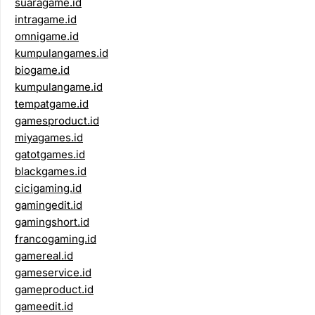
suaragame.id
intragame.id
omnigame.id
kumpulangames.id
biogame.id
kumpulangame.id
tempatgame.id
gamesproduct.id
miyagames.id
gatotgames.id
blackgames.id
cicigaming.id
gamingedit.id
gamingshort.id
francogaming.id
gamereal.id
gameservice.id
gameproduct.id
gameedit.id