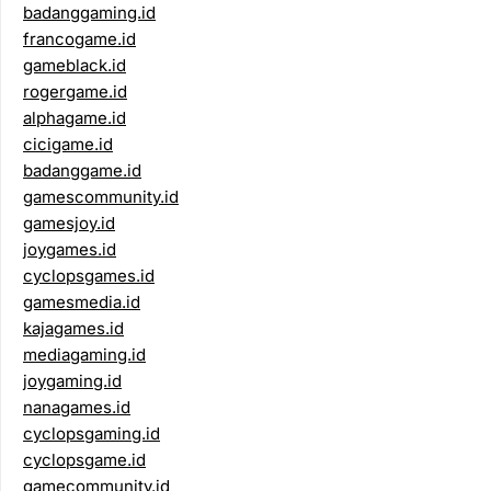
badanggaming.id
francogame.id
gameblack.id
rogergame.id
alphagame.id
cicigame.id
badanggame.id
gamescommunity.id
gamesjoy.id
joygames.id
cyclopsgames.id
gamesmedia.id
kajagames.id
mediagaming.id
joygaming.id
nanagames.id
cyclopsgaming.id
cyclopsgame.id
gamecommunity.id