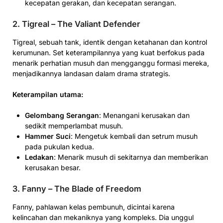
kecepatan gerakan, dan kecepatan serangan.
2. Tigreal – The Valiant Defender
Tigreal, sebuah tank, identik dengan ketahanan dan kontrol
kerumunan. Set keterampilannya yang kuat berfokus pada
menarik perhatian musuh dan mengganggu formasi mereka,
menjadikannya landasan dalam drama strategis.
Keterampilan utama:
Gelombang Serangan
: Menangani kerusakan dan
sedikit memperlambat musuh.
Hammer Suci
: Mengetuk kembali dan setrum musuh
pada pukulan kedua.
Ledakan
: Menarik musuh di sekitarnya dan memberikan
kerusakan besar.
3. Fanny – The Blade of Freedom
Fanny, pahlawan kelas pembunuh, dicintai karena
kelincahan dan mekaniknya yang kompleks. Dia unggul