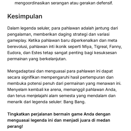
mengoordinasikan serangan atau gerakan defensif.
Kesimpulan
Dalam legenda seluler, para pahlawan adalah jantung dari
pengalaman, memberikan daging strategi dan variasi
gameplay. Ketika pahlawan baru diperkenalkan dan meta
berevolusi, pahlawan inti ikonik seperti Miya, Tigreal, Fanny,
Eudora, dan Estes tetap sangat penting bagi kesuksesan
permainan yang berkelanjutan.
Mengadaptasi dan menguasai para pahlawan ini dapat
secara signifikan mempengaruhi hasil pertempuran dan
membuka potensi penuh dari permainan yang menawan ini.
Menyelam kembali ke arena, memanggil pahlawan Anda,
dan terus menjelajahi alam semesta yang mendalam dan
menarik dari legenda seluler: Bang Bang.
Tingkatkan perjalanan bermain game Anda dengan
menguasai legenda ini dan menjadi juara di medan
perang!