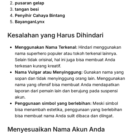
pusaran gelap
tangan besi
Penyihir Cahaya Bintang
BayanganLynx
Kesalahan yang Harus Dihindari
Menggunakan Nama Terkenal:
Hindari menggunakan
nama superhero populer atau tokoh terkenal lainnya.
Selain tidak orisinal, hal ini juga bisa membuat Anda
terkesan kurang kreatif.
Nama Vulgar atau Menyinggung:
Gunakan nama yang
sopan dan tidak menyinggung orang lain. Menggunakan
nama yang ofensif bisa membuat Anda mendapatkan
laporan dari pemain lain dan berujung pada suspensi
akun.
Penggunaan simbol yang berlebihan:
Meski simbol
bisa menambah estetika, penggunaan yang berlebihan
bisa membuat nama Anda sulit dibaca dan diingat.
Menyesuaikan Nama Akun Anda