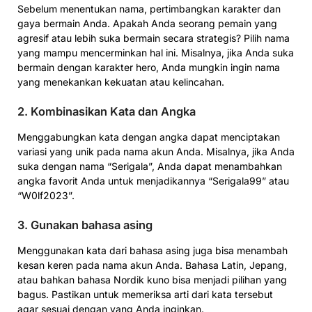
Sebelum menentukan nama, pertimbangkan karakter dan
gaya bermain Anda. Apakah Anda seorang pemain yang
agresif atau lebih suka bermain secara strategis? Pilih nama
yang mampu mencerminkan hal ini. Misalnya, jika Anda suka
bermain dengan karakter hero, Anda mungkin ingin nama
yang menekankan kekuatan atau kelincahan.
2. Kombinasikan Kata dan Angka
Menggabungkan kata dengan angka dapat menciptakan
variasi yang unik pada nama akun Anda. Misalnya, jika Anda
suka dengan nama “Serigala”, Anda dapat menambahkan
angka favorit Anda untuk menjadikannya “Serigala99” atau
“W0lf2023”.
3. Gunakan bahasa asing
Menggunakan kata dari bahasa asing juga bisa menambah
kesan keren pada nama akun Anda. Bahasa Latin, Jepang,
atau bahkan bahasa Nordik kuno bisa menjadi pilihan yang
bagus. Pastikan untuk memeriksa arti dari kata tersebut
agar sesuai dengan yang Anda inginkan.