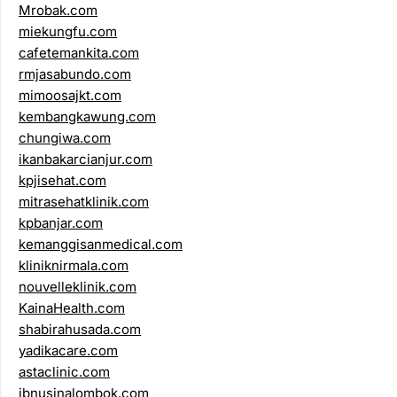
Mrobak.com
miekungfu.com
cafetemankita.com
rmjasabundo.com
mimoosajkt.com
kembangkawung.com
chungiwa.com
ikanbakarcianjur.com
kpjisehat.com
mitrasehatklinik.com
kpbanjar.com
kemanggisanmedical.com
kliniknirmala.com
nouvelleklinik.com
KainaHealth.com
shabirahusada.com
yadikacare.com
astaclinic.com
ibnusinalombok.com