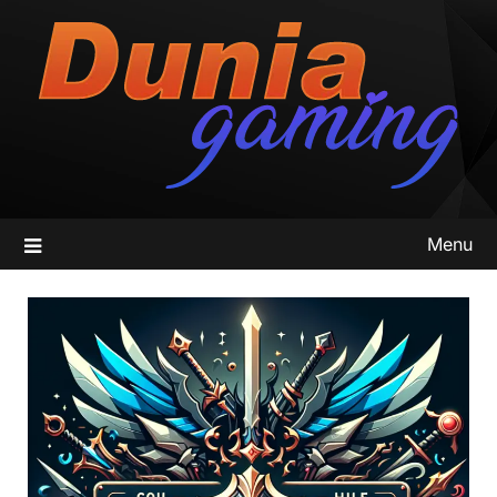
Skip
to
content
Menu