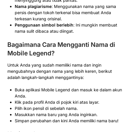
menyinggung atau tidak pantas.
Nama plagiarisme
: Menggunakan nama yang sama
persis dengan tokoh terkenal bisa membuat Anda
terkesan kurang orisinal.
Penggunaan simbol berlebih
: Ini mungkin membuat
nama sulit dibaca atau diingat.
Bagaimana Cara Mengganti Nama di
Mobile Legend?
Untuk Anda yang sudah memiliki nama dan ingin
mengubahnya dengan nama yang lebih keren, berikut
adalah langkah-langkah menggantinya:
Buka aplikasi Mobile Legend dan masuk ke dalam akun
Anda.
Klik pada profil Anda di pojok kiri atas layar.
Pilih ikon pensil di sebelah nama.
Masukkan nama baru yang Anda inginkan.
Simpan perubahan dan kini Anda memiliki nama baru!