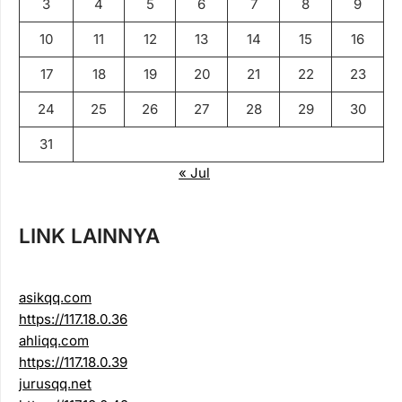
3
4
5
6
7
8
9
10
11
12
13
14
15
16
17
18
19
20
21
22
23
24
25
26
27
28
29
30
31
« Jul
LINK LAINNYA
asikqq.com
https://117.18.0.36
ahliqq.com
https://117.18.0.39
jurusqq.net