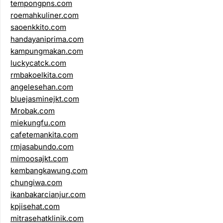
tempongpns.com
roemahkuliner.com
saoenkkito.com
handayaniprima.com
kampungmakan.com
luckycatck.com
rmbakoelkita.com
angelesehan.com
bluejasminejkt.com
Mrobak.com
miekungfu.com
cafetemankita.com
rmjasabundo.com
mimoosajkt.com
kembangkawung.com
chungiwa.com
ikanbakarcianjur.com
kpjisehat.com
mitrasehatklinik.com