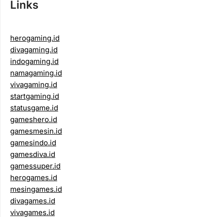
Links
herogaming.id
divagaming.id
indogaming.id
namagaming.id
vivagaming.id
startgaming.id
statusgame.id
gameshero.id
gamesmesin.id
gamesindo.id
gamesdiva.id
gamessuper.id
herogames.id
mesingames.id
divagames.id
vivagames.id