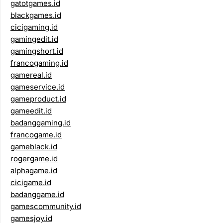
gatotgames.id
blackgames.id
cicigaming.id
gamingedit.id
gamingshort.id
francogaming.id
gamereal.id
gameservice.id
gameproduct.id
gameedit.id
badanggaming.id
francogame.id
gameblack.id
rogergame.id
alphagame.id
cicigame.id
badanggame.id
gamescommunity.id
gamesjoy.id