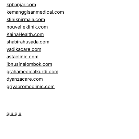
kpbanjar.com
kemanggisanmedical.com
kliniknirmala.com
nouvelleklinik.com
KainaHealth.com
shabirahusada.com
yadikacare.com
astaclinic.com
ibnusinalombok.com
grahamedicalkurdi.com
dyanzacare.com
griyabromoclinic.com
qiu qiu