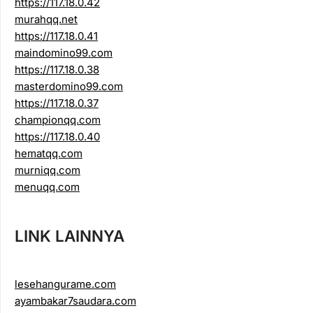
https://117.18.0.42
murahqq.net
https://117.18.0.41
maindomino99.com
https://117.18.0.38
masterdomino99.com
https://117.18.0.37
championqq.com
https://117.18.0.40
hematqq.com
murniqq.com
menuqq.com
LINK LAINNYA
lesehangurame.com
ayambakar7saudara.com