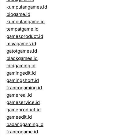
kumpulangames.id
biogame.id
kumpulangame.id
tempatgame.id
gamesproduct.id
miyagames.id
gatotgames.id
blackgames.id
cicigaming.id
gamingedit.id
gamingshort.id
francogaming.id
gamereal.id
gameservice.id
gameproduct.id
gameedit.id
badanggaming.id
francogame.id