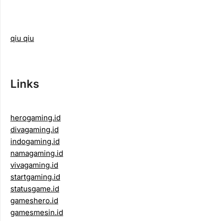
qiu qiu
Links
herogaming.id
divagaming.id
indogaming.id
namagaming.id
vivagaming.id
startgaming.id
statusgame.id
gameshero.id
gamesmesin.id