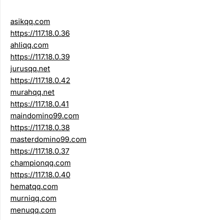
asikqq.com
https://117.18.0.36
ahliqq.com
https://117.18.0.39
jurusqq.net
https://117.18.0.42
murahqq.net
https://117.18.0.41
maindomino99.com
https://117.18.0.38
masterdomino99.com
https://117.18.0.37
championqq.com
https://117.18.0.40
hematqq.com
murniqq.com
menuqq.com