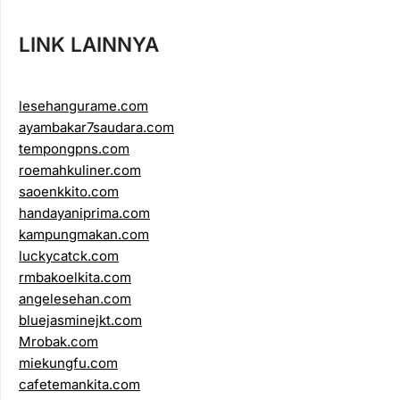
LINK LAINNYA
lesehangurame.com
ayambakar7saudara.com
tempongpns.com
roemahkuliner.com
saoenkkito.com
handayaniprima.com
kampungmakan.com
luckycatck.com
rmbakoelkita.com
angelesehan.com
bluejasminejkt.com
Mrobak.com
miekungfu.com
cafetemankita.com