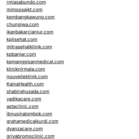
rmjasabundo.com
mimoosajkt.com
kembangkawung.com
chungiwa.com
ikanbakarcianjur.com
kpjisehat.com
mitrasehatklinik.com
kpbanjar.com
kemanggisanmedical.com
kliniknirmala.com
nouvelleklinik.com
KainaHealth.com
shabirahusada.com
yadikacare.com
astaclinic.com
ibnusinalombok.com
grahamedicalkurdi.com
dyanzacare.com
griyabromoclinic.com