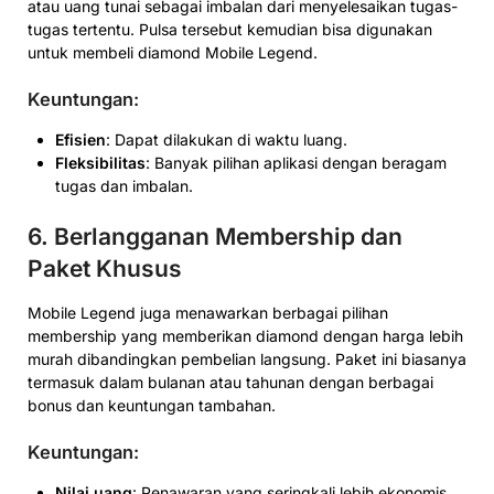
atau uang tunai sebagai imbalan dari menyelesaikan tugas-
tugas tertentu. Pulsa tersebut kemudian bisa digunakan
untuk membeli diamond Mobile Legend.
Keuntungan:
Efisien
: Dapat dilakukan di waktu luang.
Fleksibilitas
: Banyak pilihan aplikasi dengan beragam
tugas dan imbalan.
6. Berlangganan Membership dan
Paket Khusus
Mobile Legend juga menawarkan berbagai pilihan
membership yang memberikan diamond dengan harga lebih
murah dibandingkan pembelian langsung. Paket ini biasanya
termasuk dalam bulanan atau tahunan dengan berbagai
bonus dan keuntungan tambahan.
Keuntungan:
Nilai uang
: Penawaran yang seringkali lebih ekonomis