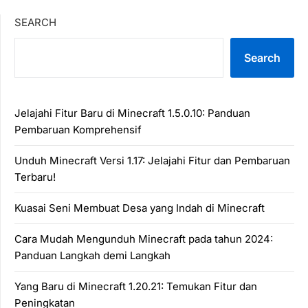
SEARCH
Search
Jelajahi Fitur Baru di Minecraft 1.5.0.10: Panduan
Pembaruan Komprehensif
Unduh Minecraft Versi 1.17: Jelajahi Fitur dan Pembaruan
Terbaru!
Kuasai Seni Membuat Desa yang Indah di Minecraft
Cara Mudah Mengunduh Minecraft pada tahun 2024:
Panduan Langkah demi Langkah
Yang Baru di Minecraft 1.20.21: Temukan Fitur dan
Peningkatan