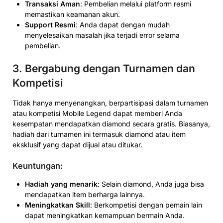
Transaksi Aman
: Pembelian melalui platform resmi
memastikan keamanan akun.
Support Resmi
: Anda dapat dengan mudah
menyelesaikan masalah jika terjadi error selama
pembelian.
3. Bergabung dengan Turnamen dan
Kompetisi
Tidak hanya menyenangkan, berpartisipasi dalam turnamen
atau kompetisi Mobile Legend dapat memberi Anda
kesempatan mendapatkan diamond secara gratis. Biasanya,
hadiah dari turnamen ini termasuk diamond atau item
eksklusif yang dapat dijual atau ditukar.
Keuntungan:
Hadiah yang menarik
: Selain diamond, Anda juga bisa
mendapatkan item berharga lainnya.
Meningkatkan Skill
: Berkompetisi dengan pemain lain
dapat meningkatkan kemampuan bermain Anda.