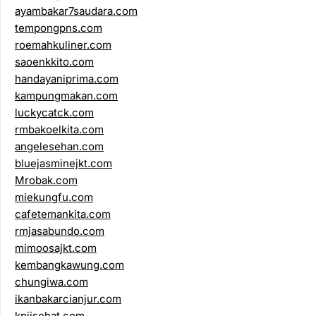
ayambakar7saudara.com
tempongpns.com
roemahkuliner.com
saoenkkito.com
handayaniprima.com
kampungmakan.com
luckycatck.com
rmbakoelkita.com
angelesehan.com
bluejasminejkt.com
Mrobak.com
miekungfu.com
cafetemankita.com
rmjasabundo.com
mimoosajkt.com
kembangkawung.com
chungiwa.com
ikanbakarcianjur.com
kpjisehat.com