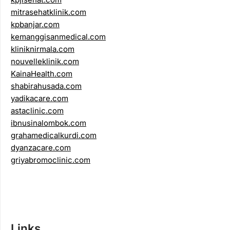
mitrasehatklinik.com
kpbanjar.com
kemanggisanmedical.com
kliniknirmala.com
nouvelleklinik.com
KainaHealth.com
shabirahusada.com
yadikacare.com
astaclinic.com
ibnusinalombok.com
grahamedicalkurdi.com
dyanzacare.com
griyabromoclinic.com
Links