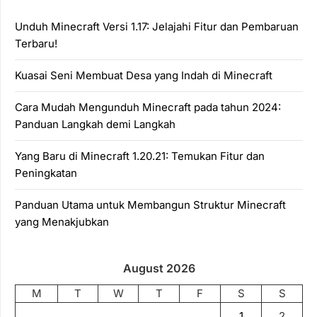
Unduh Minecraft Versi 1.17: Jelajahi Fitur dan Pembaruan
Terbaru!
Kuasai Seni Membuat Desa yang Indah di Minecraft
Cara Mudah Mengunduh Minecraft pada tahun 2024:
Panduan Langkah demi Langkah
Yang Baru di Minecraft 1.20.21: Temukan Fitur dan
Peningkatan
Panduan Utama untuk Membangun Struktur Minecraft
yang Menakjubkan
August 2026
M
T
W
T
F
S
S
1
2