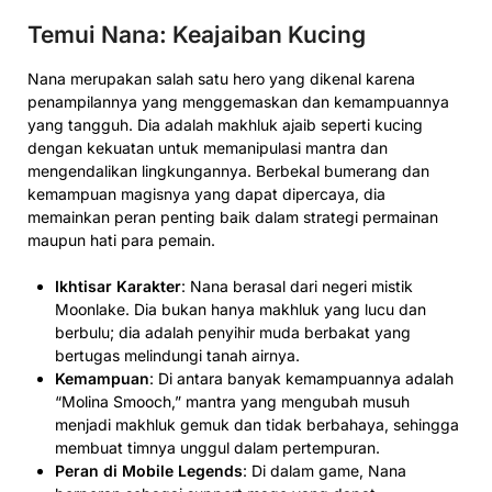
Temui Nana: Keajaiban Kucing
Nana merupakan salah satu hero yang dikenal karena
penampilannya yang menggemaskan dan kemampuannya
yang tangguh. Dia adalah makhluk ajaib seperti kucing
dengan kekuatan untuk memanipulasi mantra dan
mengendalikan lingkungannya. Berbekal bumerang dan
kemampuan magisnya yang dapat dipercaya, dia
memainkan peran penting baik dalam strategi permainan
maupun hati para pemain.
Ikhtisar Karakter
: Nana berasal dari negeri mistik
Moonlake. Dia bukan hanya makhluk yang lucu dan
berbulu; dia adalah penyihir muda berbakat yang
bertugas melindungi tanah airnya.
Kemampuan
: Di antara banyak kemampuannya adalah
“Molina Smooch,” mantra yang mengubah musuh
menjadi makhluk gemuk dan tidak berbahaya, sehingga
membuat timnya unggul dalam pertempuran.
Peran di Mobile Legends
: Di dalam game, Nana