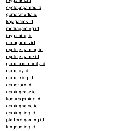
joygames.id
cyclopsgames.id
gamesmedia.id
kajagames.id
mediagaming.id
joygaming.id
nanagames.id
cyclopsgaming.id
cyclopsgame.id
gamecommunity.id
gamejoy.id
gamerking.id
gamerpro.id
gamingeasy.id
kaguragaming.id
gamingname.id
gamingking.id
platformgaming.id
kinggaming.id