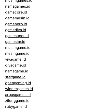
musimgames.id
namagames.id
gamecore.id
gamemesin.id
gamehero.id
gamediva.id
gamesuper.id
gamestar.id
musimgame.id
mesingame.id
vivagame.id
divagame.id
namagame.id
stargame.id
opengaming.id
winnergames.id
argusgames.id
zilonggame.id
rubygame.id