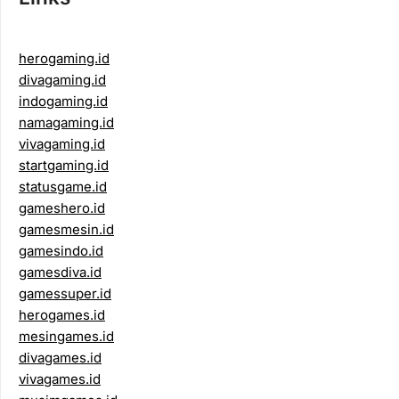
herogaming.id
divagaming.id
indogaming.id
namagaming.id
vivagaming.id
startgaming.id
statusgame.id
gameshero.id
gamesmesin.id
gamesindo.id
gamesdiva.id
gamessuper.id
herogames.id
mesingames.id
divagames.id
vivagames.id