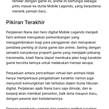
familiar dengan game ini, anime ini berfungsi sebagai
pintu masuk ke dunia Mobile Legends, yang berpotensi
menarik pemain baru.
Pikiran Terakhir
Perjalanan Nana dari hero digital Mobile Legends menjadi
hero animasi merupakan perkembangan yang
menggembirakan bagi para penggemar dan merupakan
peristiwa penting di dunia game dan anime. Seiring dengan
semakin banyaknya properti game yang menjajaki peluang
transmedia, kisah Nana dapat membuka jalan bagi karakter
game tercinta lainnya untuk melakukan transisi serupa.
Perpaduan antara penceritaan virtual dan animasi tidak
hanya memperkaya pengetahuan karakter namun juga
menyoroti kemungkinan tak terbatas dalam dunia hiburan
digital. Perjalanan ajaib Nana baru saja dimulai, dan ia
berjanji akan memikat penonton, baik lama maupun baru,
dengan pesona dan kedalamannya.
Dengan membantu pemain dan pemirsa melihat karakter