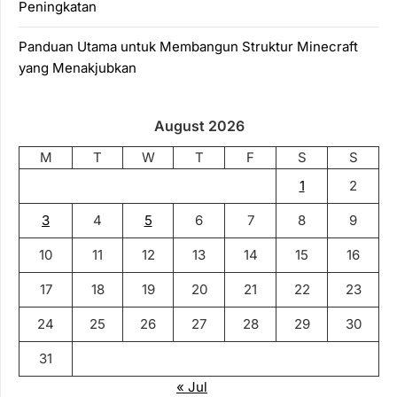
Peningkatan
Panduan Utama untuk Membangun Struktur Minecraft
yang Menakjubkan
August 2026
M
T
W
T
F
S
S
1
2
3
4
5
6
7
8
9
10
11
12
13
14
15
16
17
18
19
20
21
22
23
24
25
26
27
28
29
30
31
« Jul