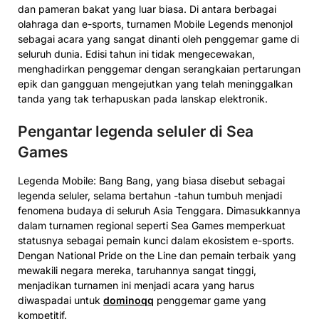
dan pameran bakat yang luar biasa. Di antara berbagai
olahraga dan e-sports, turnamen Mobile Legends menonjol
sebagai acara yang sangat dinanti oleh penggemar game di
seluruh dunia. Edisi tahun ini tidak mengecewakan,
menghadirkan penggemar dengan serangkaian pertarungan
epik dan gangguan mengejutkan yang telah meninggalkan
tanda yang tak terhapuskan pada lanskap elektronik.
Pengantar legenda seluler di Sea
Games
Legenda Mobile: Bang Bang, yang biasa disebut sebagai
legenda seluler, selama bertahun -tahun tumbuh menjadi
fenomena budaya di seluruh Asia Tenggara. Dimasukkannya
dalam turnamen regional seperti Sea Games memperkuat
statusnya sebagai pemain kunci dalam ekosistem e-sports.
Dengan National Pride on the Line dan pemain terbaik yang
mewakili negara mereka, taruhannya sangat tinggi,
menjadikan turnamen ini menjadi acara yang harus
diwaspadai untuk
dominoqq
penggemar game yang
kompetitif.