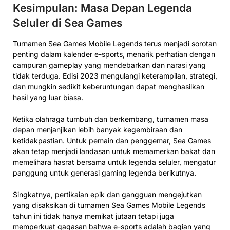
Kesimpulan: Masa Depan Legenda
Seluler di Sea Games
Turnamen Sea Games Mobile Legends terus menjadi sorotan
penting dalam kalender e-sports, menarik perhatian dengan
campuran gameplay yang mendebarkan dan narasi yang
tidak terduga. Edisi 2023 mengulangi keterampilan, strategi,
dan mungkin sedikit keberuntungan dapat menghasilkan
hasil yang luar biasa.
Ketika olahraga tumbuh dan berkembang, turnamen masa
depan menjanjikan lebih banyak kegembiraan dan
ketidakpastian. Untuk pemain dan penggemar, Sea Games
akan tetap menjadi landasan untuk memamerkan bakat dan
memelihara hasrat bersama untuk legenda seluler, mengatur
panggung untuk generasi gaming legenda berikutnya.
Singkatnya, pertikaian epik dan gangguan mengejutkan
yang disaksikan di turnamen Sea Games Mobile Legends
tahun ini tidak hanya memikat jutaan tetapi juga
memperkuat gagasan bahwa e-sports adalah bagian yang