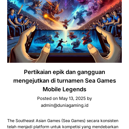
Pertikaian epik dan gangguan
mengejutkan di turnamen Sea Games
Mobile Legends
Posted on
May 13, 2025
by
admin@duniagaming.id
The Southeast Asian Games (Sea Games) secara konsisten
telah menjadi platform untuk kompetisi yang mendebarkan