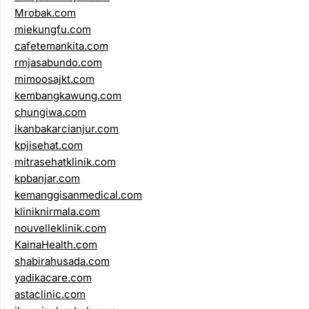
Mrobak.com
miekungfu.com
cafetemankita.com
rmjasabundo.com
mimoosajkt.com
kembangkawung.com
chungiwa.com
ikanbakarcianjur.com
kpjisehat.com
mitrasehatklinik.com
kpbanjar.com
kemanggisanmedical.com
kliniknirmala.com
nouvelleklinik.com
KainaHealth.com
shabirahusada.com
yadikacare.com
astaclinic.com