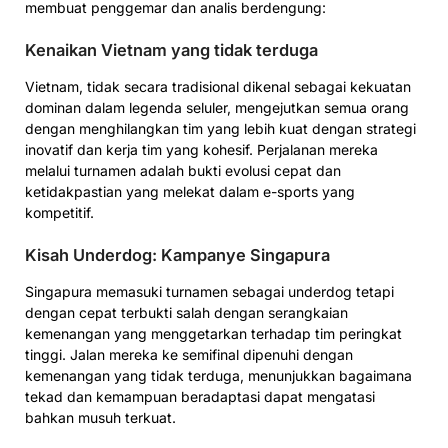
membuat penggemar dan analis berdengung:
Kenaikan Vietnam yang tidak terduga
Vietnam, tidak secara tradisional dikenal sebagai kekuatan
dominan dalam legenda seluler, mengejutkan semua orang
dengan menghilangkan tim yang lebih kuat dengan strategi
inovatif dan kerja tim yang kohesif. Perjalanan mereka
melalui turnamen adalah bukti evolusi cepat dan
ketidakpastian yang melekat dalam e-sports yang
kompetitif.
Kisah Underdog: Kampanye Singapura
Singapura memasuki turnamen sebagai underdog tetapi
dengan cepat terbukti salah dengan serangkaian
kemenangan yang menggetarkan terhadap tim peringkat
tinggi. Jalan mereka ke semifinal dipenuhi dengan
kemenangan yang tidak terduga, menunjukkan bagaimana
tekad dan kemampuan beradaptasi dapat mengatasi
bahkan musuh terkuat.