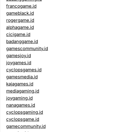
francogame.id
gameblack.id
rogergame.id
alphagame.id
cicigame.id
badanggame.id
gamescommunity.id
gamesjoy.id
joygames.id
cyclopsgames.id
gamesmedia.id
kajagames.id
mediagaming.id
joygaming.id
nanagames.id
cyclopsgaming.id
cyclopsgame.id
gamecommunity.id