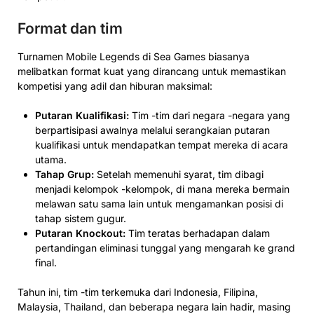
Format dan tim
Turnamen Mobile Legends di Sea Games biasanya
melibatkan format kuat yang dirancang untuk memastikan
kompetisi yang adil dan hiburan maksimal:
Putaran Kualifikasi:
Tim -tim dari negara -negara yang
berpartisipasi awalnya melalui serangkaian putaran
kualifikasi untuk mendapatkan tempat mereka di acara
utama.
Tahap Grup:
Setelah memenuhi syarat, tim dibagi
menjadi kelompok -kelompok, di mana mereka bermain
melawan satu sama lain untuk mengamankan posisi di
tahap sistem gugur.
Putaran Knockout:
Tim teratas berhadapan dalam
pertandingan eliminasi tunggal yang mengarah ke grand
final.
Tahun ini, tim -tim terkemuka dari Indonesia, Filipina,
Malaysia, Thailand, dan beberapa negara lain hadir, masing